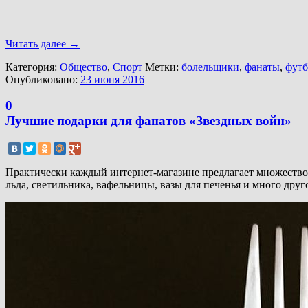
Читать далее
→
Категория:
Общество
,
Спорт
Метки:
болельщики
,
фанаты
,
футб
Опубликовано:
23 июня 2016
0
Лучшие подарки для фанатов «Звездных войн»
Практически каждый интернет-магазине предлагает множество 
льда, светильника, вафельницы, вазы для печенья и много друг