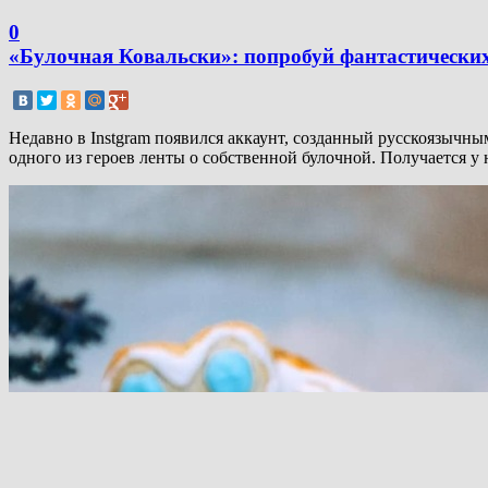
0
«Булочная Ковальски»: попробуй фантастических
Недавно в Instgram появился аккаунт, созданный русскоязычн
одного из героев ленты о собственной булочной. Получается у 