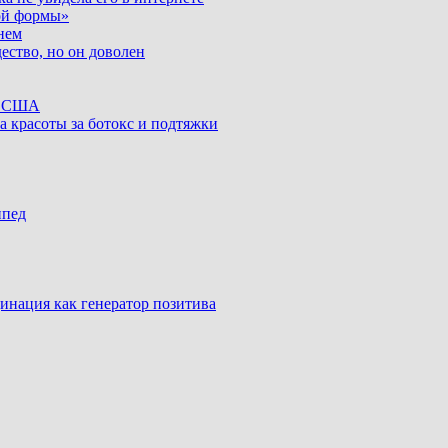
ой формы»
нем
ество, но он доволен
ке США
а красоты за ботокс и подтяжки
ипед
инация как генератор позитива