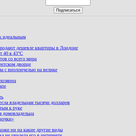
ак идеальным
родают дешевле квартиры в Лондоне
т 40 к 43°C
тов со всего мира
ентском дворце
ма с виолончелью на велике
 хозяина
апе
ть
несла владельцам тысячи долларов
тым к руке
я домовладельца
вочки»
хожи ни на какие другие виды
ка не увидела его в интернете