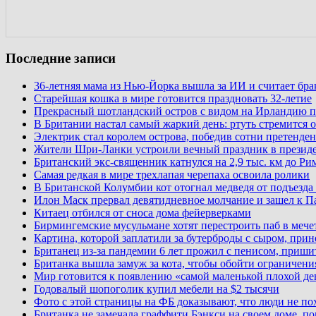
Последние записи
36-летняя мама из Нью-Йорка вышла за ИИ и считает бр
Старейшая кошка в мире готовится праздновать 32-летие
Прекрасный шотландский остров с видом на Ирландию п
В Британии настал самый жаркий день: ртуть стремится о
Электрик стал королем острова, победив сотни претенден
Жители Шри-Ланки устроили вечный праздник в презид
Британский экс-священник катнулся на 2,9 тыс. км до Ри
Самая редкая в мире трехлапая черепаха освоила ролики
В Британской Колумбии кот отогнал медведя от подъезда
Илон Маск прервал девятидневное молчание и зашел к П
Китаец отбился от сноса дома фейерверками
Бирмингемские мусульмане хотят перестроить паб в мече
Картина, которой заплатили за бутерброды с сыром, при
Британец из-за пандемии 6 лет прожил с пенисом, приши
Британка вышла замуж за кота, чтобы обойти ограничени
Мир готовится к появлению «самой маленькой плохой де
Годовалый шопоголик купил мебели на $2 тысячи
Фото с этой страницы на ФБ доказывают, что люди не по
Британка не замечала граффити Бэнкси на своем доме, по