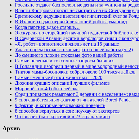
Россияне отдают баснословные деньги за «чипсины редк
Власти Костромы просят не смотреть на их Снегурочку д
Британскому дедушке выставили гигантский счет за Рожд
В Италии создан первый летающий робот-гуманоид
Когда партнер вдвое старше…
Экскурсия по старейшей научной нудистской библиоте
В Саудовской Аравии десятки верблюдов сняли с конкурс
«Я, робот» воплотился в жизнь лет на 15 раньше
Ужасно прекрасные стоковые фото нашей работы (ч. 2)
До смешного плохие стоковые фото вашей работы
Самые нелепые и токсичные запросы бывших
В Голландии изобрели первый в мире водородный велос
Тикток мамы-босоножки собрал около 100 тысяч лайков
Самые смешные фотки животных – 2020
Дюжина худших описаний лучших фильмов
Мировой топ-40 обителей зла
Среди привитых разыграют 3 деревни с населением: вакц
9 сногсшибательных фактов от читателей Bored Panda
9 фактов, в которые невозможно поверить
8 способов вернуться в сон: ноу-хау от экспертов
Что значит быть красивой в 23 странах мира
Архив