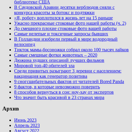
библиотеке США
В Саудовской Аравии десятки верблюдов сняли с
конкурса красоты за ботокс и подтяжки
«Я, робот» воплотился в жизнь лет на 15 раньше
Ужасно прекрасные стоковые фото нашей работы (ч. 2)
До смешного плохие стоковые фото вашей работы
Самые нелепые и токсичные запросы бывших
В Голландии изобрели первый в мире водородный
велосипед
Тикток мамы-босоножки собрал около 100 тысяч лайков
Самые смешные фотки животных – 2020
Дюжина худших описаний лучших фильмов
Мировой топ-40 обителей зла
Среди привитых разыграют 3 деревни с населением:
вакцинация как генератор позитива
9 сногсшибательных фактов от читателей Bored Panda
9 фактов, в которые невозможно поверить
8 способов вернуться в сон: ноу-хау от экспертов
Что значит быть красивой в 23 странах мира
Архив
Июнь 2023
Апрель 2023
Август 2022