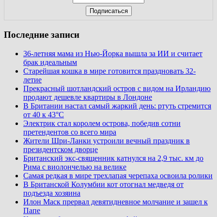
Последние записи
36-летняя мама из Нью-Йорка вышла за ИИ и считает
брак идеальным
Старейшая кошка в мире готовится праздновать 32-
летие
Прекрасный шотландский остров с видом на Ирландию
продают дешевле квартиры в Лондоне
В Британии настал самый жаркий день: ртуть стремится
от 40 к 43°C
Электрик стал королем острова, победив сотни
претендентов со всего мира
Жители Шри-Ланки устроили вечный праздник в
президентском дворце
Британский экс-священник катнулся на 2,9 тыс. км до
Рима с виолончелью на велике
Самая редкая в мире трехлапая черепаха освоила ролики
В Британской Колумбии кот отогнал медведя от
подъезда хозяина
Илон Маск прервал девятидневное молчание и зашел к
Папе