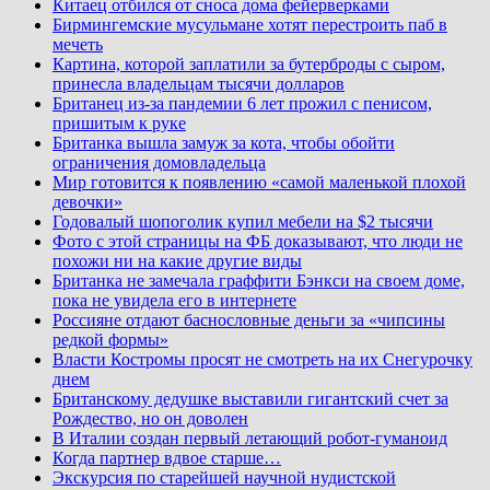
Китаец отбился от сноса дома фейерверками
Бирмингемские мусульмане хотят перестроить паб в
мечеть
Картина, которой заплатили за бутерброды с сыром,
принесла владельцам тысячи долларов
Британец из-за пандемии 6 лет прожил с пенисом,
пришитым к руке
Британка вышла замуж за кота, чтобы обойти
ограничения домовладельца
Мир готовится к появлению «самой маленькой плохой
девочки»
Годовалый шопоголик купил мебели на $2 тысячи
Фото с этой страницы на ФБ доказывают, что люди не
похожи ни на какие другие виды
Британка не замечала граффити Бэнкси на своем доме,
пока не увидела его в интернете
Россияне отдают баснословные деньги за «чипсины
редкой формы»
Власти Костромы просят не смотреть на их Снегурочку
днем
Британскому дедушке выставили гигантский счет за
Рождество, но он доволен
В Италии создан первый летающий робот-гуманоид
Когда партнер вдвое старше…
Экскурсия по старейшей научной нудистской