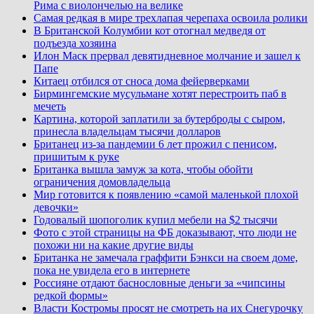
Рима с виолончелью на велике
Самая редкая в мире трехлапая черепаха освоила ролики
В Британской Колумбии кот отогнал медведя от
подъезда хозяина
Илон Маск прервал девятидневное молчание и зашел к
Папе
Китаец отбился от сноса дома фейерверками
Бирмингемские мусульмане хотят перестроить паб в
мечеть
Картина, которой заплатили за бутерброды с сыром,
принесла владельцам тысячи долларов
Британец из-за пандемии 6 лет прожил с пенисом,
пришитым к руке
Британка вышла замуж за кота, чтобы обойти
ограничения домовладельца
Мир готовится к появлению «самой маленькой плохой
девочки»
Годовалый шопоголик купил мебели на $2 тысячи
Фото с этой страницы на ФБ доказывают, что люди не
похожи ни на какие другие виды
Британка не замечала граффити Бэнкси на своем доме,
пока не увидела его в интернете
Россияне отдают баснословные деньги за «чипсины
редкой формы»
Власти Костромы просят не смотреть на их Снегурочку