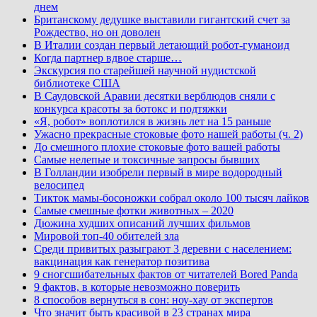
днем
Британскому дедушке выставили гигантский счет за
Рождество, но он доволен
В Италии создан первый летающий робот-гуманоид
Когда партнер вдвое старше…
Экскурсия по старейшей научной нудистской
библиотеке США
В Саудовской Аравии десятки верблюдов сняли с
конкурса красоты за ботокс и подтяжки
«Я, робот» воплотился в жизнь лет на 15 раньше
Ужасно прекрасные стоковые фото нашей работы (ч. 2)
До смешного плохие стоковые фото вашей работы
Самые нелепые и токсичные запросы бывших
В Голландии изобрели первый в мире водородный
велосипед
Тикток мамы-босоножки собрал около 100 тысяч лайков
Самые смешные фотки животных – 2020
Дюжина худших описаний лучших фильмов
Мировой топ-40 обителей зла
Среди привитых разыграют 3 деревни с населением:
вакцинация как генератор позитива
9 сногсшибательных фактов от читателей Bored Panda
9 фактов, в которые невозможно поверить
8 способов вернуться в сон: ноу-хау от экспертов
Что значит быть красивой в 23 странах мира