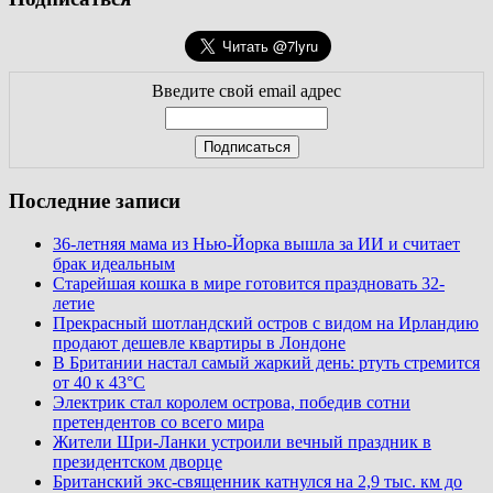
Введите свой email адрес
Последние записи
36-летняя мама из Нью-Йорка вышла за ИИ и считает
брак идеальным
Старейшая кошка в мире готовится праздновать 32-
летие
Прекрасный шотландский остров с видом на Ирландию
продают дешевле квартиры в Лондоне
В Британии настал самый жаркий день: ртуть стремится
от 40 к 43°C
Электрик стал королем острова, победив сотни
претендентов со всего мира
Жители Шри-Ланки устроили вечный праздник в
президентском дворце
Британский экс-священник катнулся на 2,9 тыс. км до