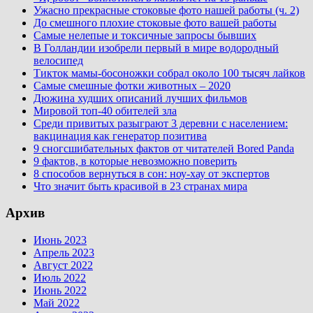
Ужасно прекрасные стоковые фото нашей работы (ч. 2)
До смешного плохие стоковые фото вашей работы
Самые нелепые и токсичные запросы бывших
В Голландии изобрели первый в мире водородный
велосипед
Тикток мамы-босоножки собрал около 100 тысяч лайков
Самые смешные фотки животных – 2020
Дюжина худших описаний лучших фильмов
Мировой топ-40 обителей зла
Среди привитых разыграют 3 деревни с населением:
вакцинация как генератор позитива
9 сногсшибательных фактов от читателей Bored Panda
9 фактов, в которые невозможно поверить
8 способов вернуться в сон: ноу-хау от экспертов
Что значит быть красивой в 23 странах мира
Архив
Июнь 2023
Апрель 2023
Август 2022
Июль 2022
Июнь 2022
Май 2022