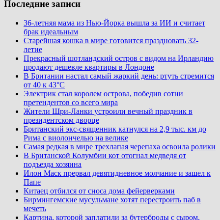
Последние записи
36-летняя мама из Нью-Йорка вышла за ИИ и считает
брак идеальным
Старейшая кошка в мире готовится праздновать 32-
летие
Прекрасный шотландский остров с видом на Ирландию
продают дешевле квартиры в Лондоне
В Британии настал самый жаркий день: ртуть стремится
от 40 к 43°C
Электрик стал королем острова, победив сотни
претендентов со всего мира
Жители Шри-Ланки устроили вечный праздник в
президентском дворце
Британский экс-священник катнулся на 2,9 тыс. км до
Рима с виолончелью на велике
Самая редкая в мире трехлапая черепаха освоила ролики
В Британской Колумбии кот отогнал медведя от
подъезда хозяина
Илон Маск прервал девятидневное молчание и зашел к
Папе
Китаец отбился от сноса дома фейерверками
Бирмингемские мусульмане хотят перестроить паб в
мечеть
Картина, которой заплатили за бутерброды с сыром,