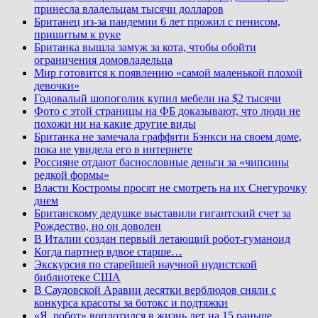
принесла владельцам тысячи долларов
Британец из-за пандемии 6 лет прожил с пенисом,
пришитым к руке
Британка вышла замуж за кота, чтобы обойти
ограничения домовладельца
Мир готовится к появлению «самой маленькой плохой
девочки»
Годовалый шопоголик купил мебели на $2 тысячи
Фото с этой страницы на ФБ доказывают, что люди не
похожи ни на какие другие виды
Британка не замечала граффити Бэнкси на своем доме,
пока не увидела его в интернете
Россияне отдают баснословные деньги за «чипсины
редкой формы»
Власти Костромы просят не смотреть на их Снегурочку
днем
Британскому дедушке выставили гигантский счет за
Рождество, но он доволен
В Италии создан первый летающий робот-гуманоид
Когда партнер вдвое старше…
Экскурсия по старейшей научной нудистской
библиотеке США
В Саудовской Аравии десятки верблюдов сняли с
конкурса красоты за ботокс и подтяжки
«Я, робот» воплотился в жизнь лет на 15 раньше