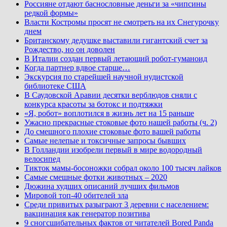
Россияне отдают баснословные деньги за «чипсины
редкой формы»
Власти Костромы просят не смотреть на их Снегурочку
днем
Британскому дедушке выставили гигантский счет за
Рождество, но он доволен
В Италии создан первый летающий робот-гуманоид
Когда партнер вдвое старше…
Экскурсия по старейшей научной нудистской
библиотеке США
В Саудовской Аравии десятки верблюдов сняли с
конкурса красоты за ботокс и подтяжки
«Я, робот» воплотился в жизнь лет на 15 раньше
Ужасно прекрасные стоковые фото нашей работы (ч. 2)
До смешного плохие стоковые фото вашей работы
Самые нелепые и токсичные запросы бывших
В Голландии изобрели первый в мире водородный
велосипед
Тикток мамы-босоножки собрал около 100 тысяч лайков
Самые смешные фотки животных – 2020
Дюжина худших описаний лучших фильмов
Мировой топ-40 обителей зла
Среди привитых разыграют 3 деревни с населением:
вакцинация как генератор позитива
9 сногсшибательных фактов от читателей Bored Panda