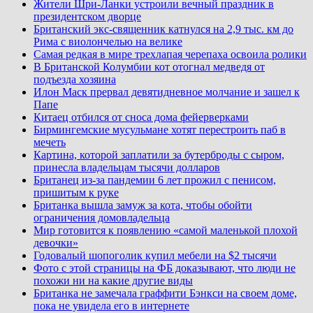
Жители Шри-Ланки устроили вечный праздник в
президентском дворце
Британский экс-священник катнулся на 2,9 тыс. км до
Рима с виолончелью на велике
Самая редкая в мире трехлапая черепаха освоила ролики
В Британской Колумбии кот отогнал медведя от
подъезда хозяина
Илон Маск прервал девятидневное молчание и зашел к
Папе
Китаец отбился от сноса дома фейерверками
Бирмингемские мусульмане хотят перестроить паб в
мечеть
Картина, которой заплатили за бутерброды с сыром,
принесла владельцам тысячи долларов
Британец из-за пандемии 6 лет прожил с пенисом,
пришитым к руке
Британка вышла замуж за кота, чтобы обойти
ограничения домовладельца
Мир готовится к появлению «самой маленькой плохой
девочки»
Годовалый шопоголик купил мебели на $2 тысячи
Фото с этой страницы на ФБ доказывают, что люди не
похожи ни на какие другие виды
Британка не замечала граффити Бэнкси на своем доме,
пока не увидела его в интернете