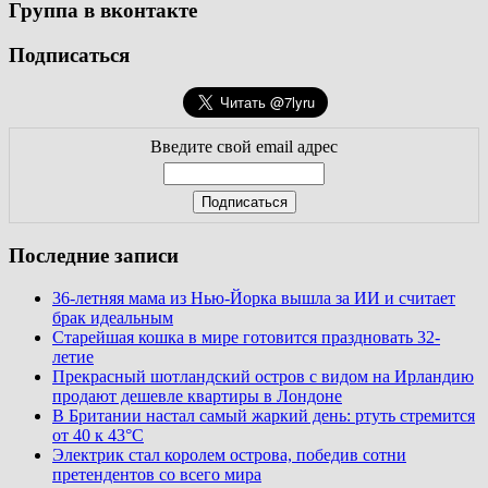
Группа в вконтакте
Подписаться
Введите свой email адрес
Последние записи
36-летняя мама из Нью-Йорка вышла за ИИ и считает
брак идеальным
Старейшая кошка в мире готовится праздновать 32-
летие
Прекрасный шотландский остров с видом на Ирландию
продают дешевле квартиры в Лондоне
В Британии настал самый жаркий день: ртуть стремится
от 40 к 43°C
Электрик стал королем острова, победив сотни
претендентов со всего мира