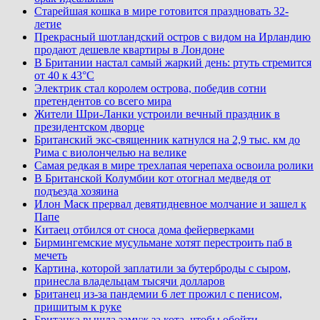
Старейшая кошка в мире готовится праздновать 32-
летие
Прекрасный шотландский остров с видом на Ирландию
продают дешевле квартиры в Лондоне
В Британии настал самый жаркий день: ртуть стремится
от 40 к 43°C
Электрик стал королем острова, победив сотни
претендентов со всего мира
Жители Шри-Ланки устроили вечный праздник в
президентском дворце
Британский экс-священник катнулся на 2,9 тыс. км до
Рима с виолончелью на велике
Самая редкая в мире трехлапая черепаха освоила ролики
В Британской Колумбии кот отогнал медведя от
подъезда хозяина
Илон Маск прервал девятидневное молчание и зашел к
Папе
Китаец отбился от сноса дома фейерверками
Бирмингемские мусульмане хотят перестроить паб в
мечеть
Картина, которой заплатили за бутерброды с сыром,
принесла владельцам тысячи долларов
Британец из-за пандемии 6 лет прожил с пенисом,
пришитым к руке
Британка вышла замуж за кота, чтобы обойти