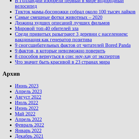
В Голландии изобрели первый в мире водородный
велосипед
Тикток мамы-босоножки собрал около 100 тысяч лайков
Самые смешные фотки животных – 2020
Дюжина худших описаний лучших фильмов
Мировой топ-40 обителей зла
Среди привитых разыграют 3 деревни с населением:
вакцинация как генератор позитива
9 сногсшибательных фактов от читателей Bored Panda
9 фактов, в которые невозможно поверить
8 способов вернуться в сон: ноу-хау от экспертов
Что значит быть красивой в 23 странах мира
Архив
Июнь 2023
Апрель 2023
Август 2022
Июль 2022
Июнь 2022
Май 2022
Апрель 2022
Февраль 2022
Январь 2022
Декабрь 2021