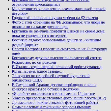
ограничения домовладельца
Мир готовится к появлению «самой маленькой плохой
девочки»
Годовалый шопоголик купил мебели на $2 тысячи
Фото с этой страницы на ФБ доказывают, что люди не
похожи ни на какие другие виды
Британка не замечала граффити Бэнкси на своем доме,
пока не увидела его в интернете
Россияне отдают баснословные деньги за «чипсины
редкой формы»
Власти Костромы просят не смотреть на их Снегурочку
днем
Британскому дедушке выставили гигантский счет за
Рождество, но он доволен
В Италии создан первый летающий робот-гуманоид
Когда партнер вдвое старше…
Экскурсия по старейшей научной нудистской
библиотеке США
В Саудовской Аравии десятки верблюдов сняли с
конкурса красоты за ботокс и подтяжки
«Я, робот» воплотился в жизнь лет на 15 раньше
Ужасно прекрасные стоковые фото нашей работы (ч. 2)
До смешного плохие стоковые фото вашей работы
Самые нелепые и токсичные запросы бывших