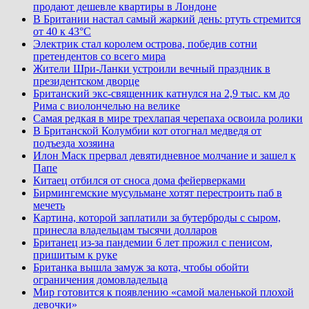
продают дешевле квартиры в Лондоне
В Британии настал самый жаркий день: ртуть стремится
от 40 к 43°C
Электрик стал королем острова, победив сотни
претендентов со всего мира
Жители Шри-Ланки устроили вечный праздник в
президентском дворце
Британский экс-священник катнулся на 2,9 тыс. км до
Рима с виолончелью на велике
Самая редкая в мире трехлапая черепаха освоила ролики
В Британской Колумбии кот отогнал медведя от
подъезда хозяина
Илон Маск прервал девятидневное молчание и зашел к
Папе
Китаец отбился от сноса дома фейерверками
Бирмингемские мусульмане хотят перестроить паб в
мечеть
Картина, которой заплатили за бутерброды с сыром,
принесла владельцам тысячи долларов
Британец из-за пандемии 6 лет прожил с пенисом,
пришитым к руке
Британка вышла замуж за кота, чтобы обойти
ограничения домовладельца
Мир готовится к появлению «самой маленькой плохой
девочки»