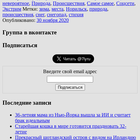
невероятное
,
Природа
,
Происшествия
,
Самое самое
,
Соцсети
,
Экстрим
Метки:
зима
,
места
,
Норильск
,
природа
,
происшествия
,
снег
,
снегопад
,
стихия
Опубликовано:
30 ноября 2020
Группа в вконтакте
Подписаться
Введите свой email адрес
Последние записи
36-летняя мама из Нью-Йорка вышла за ИИ и считает
брак идеальным
Старейшая кошка в мире готовится праздновать 32-
летие
Прекрасный шотландский остров с видом на Ирландию