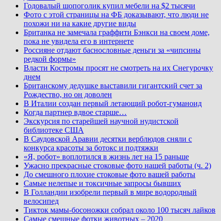
Годовалый шопоголик купил мебели на $2 тысячи
Фото с этой страницы на ФБ доказывают, что люди не
похожи ни на какие другие виды
Британка не замечала граффити Бэнкси на своем доме,
пока не увидела его в интернете
Россияне отдают баснословные деньги за «чипсины
редкой формы»
Власти Костромы просят не смотреть на их Снегурочку
днем
Британскому дедушке выставили гигантский счет за
Рождество, но он доволен
В Италии создан первый летающий робот-гуманоид
Когда партнер вдвое старше…
Экскурсия по старейшей научной нудистской
библиотеке США
В Саудовской Аравии десятки верблюдов сняли с
конкурса красоты за ботокс и подтяжки
«Я, робот» воплотился в жизнь лет на 15 раньше
Ужасно прекрасные стоковые фото нашей работы (ч. 2)
До смешного плохие стоковые фото вашей работы
Самые нелепые и токсичные запросы бывших
В Голландии изобрели первый в мире водородный
велосипед
Тикток мамы-босоножки собрал около 100 тысяч лайков
Самые смешные фотки животных – 2020