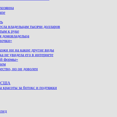
 хозяина
апе
ть
несла владельцам тысячи долларов
тым к руке
я домовладельца
вочки»
хожи ни на какие другие виды
ка не увидела его в интернете
ой формы»
нем
ество, но он доволен
ке США
а красоты за ботокс и подтяжки
ипед