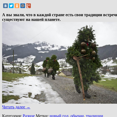
А вы знали, что в каждой стране есть свои традиции встреч
существуют на нашей планете.
Читать далее
→
Категория:
Разное
Метки:
новый год
,
обычаи
,
традиции