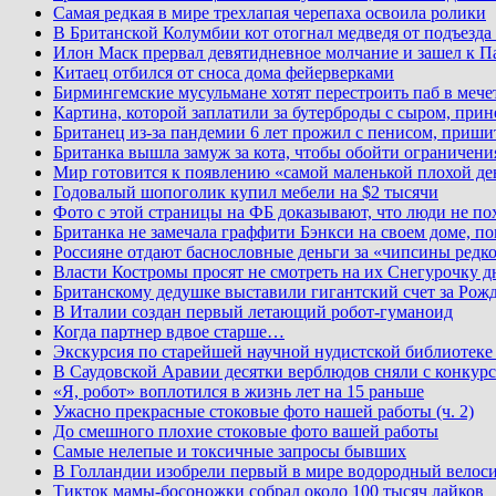
Самая редкая в мире трехлапая черепаха освоила ролики
В Британской Колумбии кот отогнал медведя от подъезда
Илон Маск прервал девятидневное молчание и зашел к П
Китаец отбился от сноса дома фейерверками
Бирмингемские мусульмане хотят перестроить паб в мече
Картина, которой заплатили за бутерброды с сыром, при
Британец из-за пандемии 6 лет прожил с пенисом, приши
Британка вышла замуж за кота, чтобы обойти ограничени
Мир готовится к появлению «самой маленькой плохой де
Годовалый шопоголик купил мебели на $2 тысячи
Фото с этой страницы на ФБ доказывают, что люди не по
Британка не замечала граффити Бэнкси на своем доме, по
Россияне отдают баснословные деньги за «чипсины редк
Власти Костромы просят не смотреть на их Снегурочку д
Британскому дедушке выставили гигантский счет за Рожд
В Италии создан первый летающий робот-гуманоид
Когда партнер вдвое старше…
Экскурсия по старейшей научной нудистской библиоте
В Саудовской Аравии десятки верблюдов сняли с конкурс
«Я, робот» воплотился в жизнь лет на 15 раньше
Ужасно прекрасные стоковые фото нашей работы (ч. 2)
До смешного плохие стоковые фото вашей работы
Самые нелепые и токсичные запросы бывших
В Голландии изобрели первый в мире водородный велос
Тикток мамы-босоножки собрал около 100 тысяч лайков