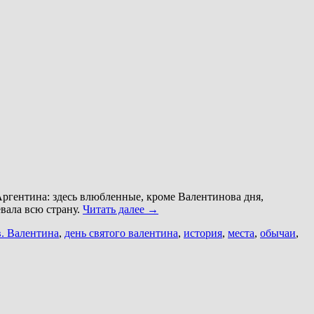
ргентина: здесь влюбленные, кроме Валентинова дня,
вала всю страну.
Читать далее
→
в. Валентина
,
день святого валентина
,
история
,
места
,
обычаи
,