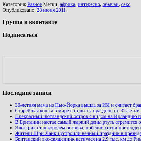
Категория:
Разное
Метки:
африка
,
интересно
,
обычаи
,
секс
Опубликовано:
28 июня 2011
Группа в вконтакте
Подписаться
Последние записи
36-летняя мама из Нью-Йорка вышла за ИИ и считает бр
Старейшая кошка в мире готовится праздновать 32-летие
Прекрасный шотландский остров с видом на Ирландию п
В Британии настал самый жаркий день: ртуть стремится о
Электрик стал королем острова, победив сотни претенден
Жители Шри-Ланки устроили вечный праздник в презид
Британский экс-священник катнулся на 2,9 тыс. км до Ри