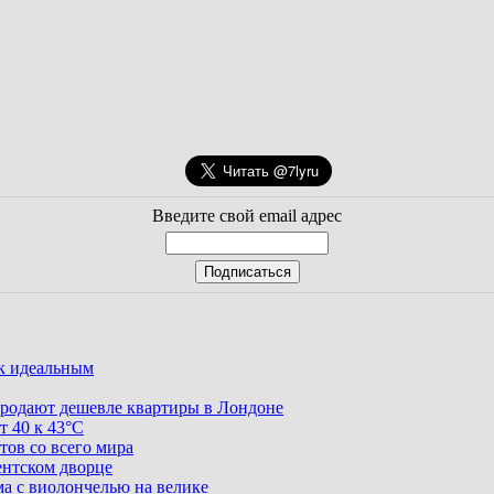
Введите свой email адрес
ак идеальным
родают дешевле квартиры в Лондоне
т 40 к 43°C
тов со всего мира
ентском дворце
ма с виолончелью на велике