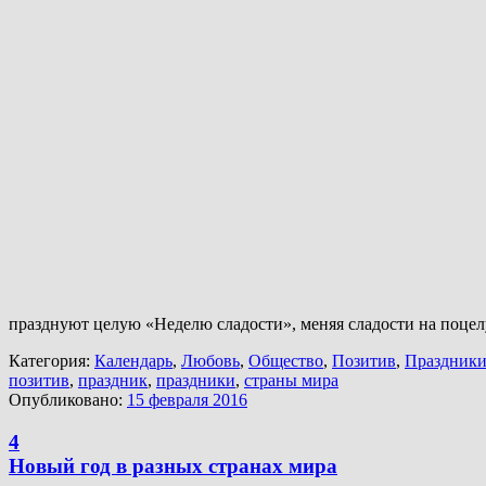
празднуют целую «Неделю сладости», меняя сладости на поцелу
Категория:
Календарь
,
Любовь
,
Общество
,
Позитив
,
Праздник
позитив
,
праздник
,
праздники
,
страны мира
Опубликовано:
15 февраля 2016
4
Новый год в разных странах мира