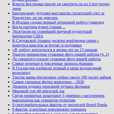
Власти Костромы просят не смотреть на их Снегурочку
днем
Британскому дедушке выставили гигантский счет за
Рождество, но он доволен
В Италии создан первый летающий робот-гуманоид
Когда партнер вдвое старше…
Экскурсия по старейшей научной нудистской
библиотеке США
В Саудовской Аравии десятки верблюдов сняли с
конкурса красоты за ботокс и подтяжки
«Я, робот» воплотился в жизнь лет на 15 раньше
Ужасно прекрасные стоковые фото нашей работы (ч. 2)
До смешного плохие стоковые фото вашей работы
Самые нелепые и токсичные запросы бывших
В Голландии изобрели первый в мире водородный
велосипед
Тикток мамы-босоножки собрал около 100 тысяч лайков
Самые смешные фотки животных – 2020
Дюжина худших описаний лучших фильмов
Мировой топ-40 обителей зла
Среди привитых разыграют 3 деревни с населением:
вакцинация как генератор позитива
9 сногсшибательных фактов от читателей Bored Panda
9 фактов, в которые невозможно поверить
8 способов вернуться в сон: ноу-хау от экспертов