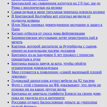
Британский экс-священник катнулся на 2,9 тыс. км до
Рима с виолончелью на велике
Самая редкая в мире трехлапая черепаха освоила ролики
В Британской Колумбии кот отогнал медведя от
подъезда хозяина
Илон Маск прервал девятидневное молчание и зашел к
Папе
Китаец отбился от сноса дома фейерверками
Бирмингемские мусульмане хотят перестроить паб в
мечеть
Картина, которой заплатили за бутерброды с сыром,
принесла владельцам тысячи долларов
Британец из-за пандемии 6 лет прожил с пенисом,
пришитым к руке
Британка вышла замуж за кота, чтобы обойти
ограничения домовладельца
Мир готовится к появлению «самой маленькой плохой
девочки»
Годовалый шопоголик купил мебели на $2 тысячи
Фото с этой страницы на ФБ доказывают, что люди не
похожи ни на какие другие виды
Британка не замечала граффити Бэнкси на своем доме,
пока не увидела его в интернете
Россияне отдают баснословные деньги за «чипсины
редкой формы»