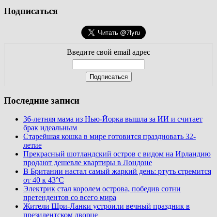
Подписаться
Введите свой email адрес
Последние записи
36-летняя мама из Нью-Йорка вышла за ИИ и считает
брак идеальным
Старейшая кошка в мире готовится праздновать 32-
летие
Прекрасный шотландский остров с видом на Ирландию
продают дешевле квартиры в Лондоне
В Британии настал самый жаркий день: ртуть стремится
от 40 к 43°C
Электрик стал королем острова, победив сотни
претендентов со всего мира
Жители Шри-Ланки устроили вечный праздник в
президентском дворце