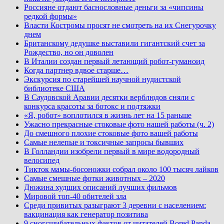
Россияне отдают баснословные деньги за «чипсины
редкой формы»
Власти Костромы просят не смотреть на их Снегурочку
днем
Британскому дедушке выставили гигантский счет за
Рождество, но он доволен
В Италии создан первый летающий робот-гуманоид
Когда партнер вдвое старше…
Экскурсия по старейшей научной нудистской
библиотеке США
В Саудовской Аравии десятки верблюдов сняли с
конкурса красоты за ботокс и подтяжки
«Я, робот» воплотился в жизнь лет на 15 раньше
Ужасно прекрасные стоковые фото нашей работы (ч. 2)
До смешного плохие стоковые фото вашей работы
Самые нелепые и токсичные запросы бывших
В Голландии изобрели первый в мире водородный
велосипед
Тикток мамы-босоножки собрал около 100 тысяч лайков
Самые смешные фотки животных – 2020
Дюжина худших описаний лучших фильмов
Мировой топ-40 обителей зла
Среди привитых разыграют 3 деревни с населением:
вакцинация как генератор позитива
9 сногсшибательных фактов от читателей Bored Panda