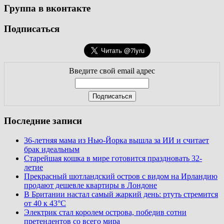
Группа в вконтакте
Подписаться
Введите свой email адрес
Последние записи
36-летняя мама из Нью-Йорка вышла за ИИ и считает
брак идеальным
Старейшая кошка в мире готовится праздновать 32-
летие
Прекрасный шотландский остров с видом на Ирландию
продают дешевле квартиры в Лондоне
В Британии настал самый жаркий день: ртуть стремится
от 40 к 43°C
Электрик стал королем острова, победив сотни
претендентов со всего мира