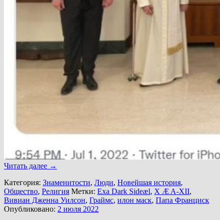
Читать далее
→
Категория:
Знаменитости
,
Люди
,
Новейшая история
,
Общество
,
Религия
Метки:
Exa Dark Sideæl
,
X Æ A-XII
,
Вивиан Дженна Уилсон
,
Граймс
,
илон маск
,
Папа Франциск
Опубликовано:
2 июля 2022