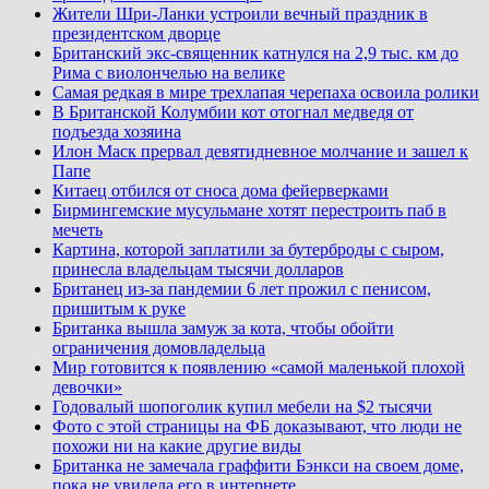
Жители Шри-Ланки устроили вечный праздник в
президентском дворце
Британский экс-священник катнулся на 2,9 тыс. км до
Рима с виолончелью на велике
Самая редкая в мире трехлапая черепаха освоила ролики
В Британской Колумбии кот отогнал медведя от
подъезда хозяина
Илон Маск прервал девятидневное молчание и зашел к
Папе
Китаец отбился от сноса дома фейерверками
Бирмингемские мусульмане хотят перестроить паб в
мечеть
Картина, которой заплатили за бутерброды с сыром,
принесла владельцам тысячи долларов
Британец из-за пандемии 6 лет прожил с пенисом,
пришитым к руке
Британка вышла замуж за кота, чтобы обойти
ограничения домовладельца
Мир готовится к появлению «самой маленькой плохой
девочки»
Годовалый шопоголик купил мебели на $2 тысячи
Фото с этой страницы на ФБ доказывают, что люди не
похожи ни на какие другие виды
Британка не замечала граффити Бэнкси на своем доме,
пока не увидела его в интернете