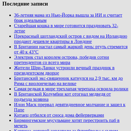
Последние записи
36-летняя мама из Нью-Йорка вышла за ИИ и считает
брак идеальным
Старейшая кошка в мире готовится праздновать 32-
летие
Прекрасный шотландский остров с видом на Ирландию
продают дешевле квартиры в Лондоне
В Британии настал самый жаркий день: ртуть стремится
от 40 к 43°C
Электрик стал королем острова, победив сотни
претендентов со всего мира
Жители Шри-Ланки устроили вечный праздник в
президентском дворце
Британский экс-священник катнулся на 2,9 тыс. км до
Рима с виолончелью на велике
Самая редкая в мире трехлапая черепаха освоила ролики
В Британской Колумбии кот отогнал медведя от
подъезда хозяина
Илон Маск прервал девятидневное молчание и зашел к
Папе
Китаец отбился от сноса дома фейерверками
Бирмингемские мусульмане хотят перестроить паб в
мечеть
Картина, которой заплатили за бутерброды с сыром,