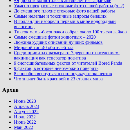
«Я, робот» воплотился в жизнь лет на 15 раньше
Ужасно прекрасные стоковые фото нашей работы (ч. 2)
До смешного плохие стоковые фото вашей работы
Самые нелепые и токсичные запросы бывших
В Голландии изобрели первый в мире водородный
велосипед
Тикток мамы-босоножки собрал около 100 тысяч лайков
Самые смешные фотки животных – 2020
Дюжина худших описаний лучших фильмов
Мировой топ-40 обителей зла
Среди привитых разыграют 3 деревни с населением:
вакцинация как генератор позитива
9 сногсшибательных фактов от читателей Bored Panda
9 фактов, в которые невозможно поверить
8 способов вернуться в сон: ноу-хау от экспертов
Что значит быть красивой в 23 странах мира
Архив
Июнь 2023
Апрель 2023
Август 2022
Июль 2022
Июнь 2022
Май 2022