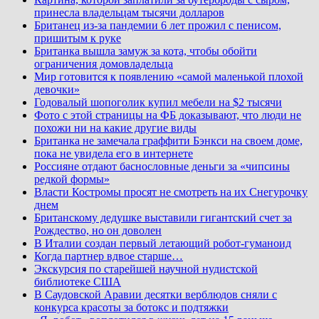
принесла владельцам тысячи долларов
Британец из-за пандемии 6 лет прожил с пенисом,
пришитым к руке
Британка вышла замуж за кота, чтобы обойти
ограничения домовладельца
Мир готовится к появлению «самой маленькой плохой
девочки»
Годовалый шопоголик купил мебели на $2 тысячи
Фото с этой страницы на ФБ доказывают, что люди не
похожи ни на какие другие виды
Британка не замечала граффити Бэнкси на своем доме,
пока не увидела его в интернете
Россияне отдают баснословные деньги за «чипсины
редкой формы»
Власти Костромы просят не смотреть на их Снегурочку
днем
Британскому дедушке выставили гигантский счет за
Рождество, но он доволен
В Италии создан первый летающий робот-гуманоид
Когда партнер вдвое старше…
Экскурсия по старейшей научной нудистской
библиотеке США
В Саудовской Аравии десятки верблюдов сняли с
конкурса красоты за ботокс и подтяжки