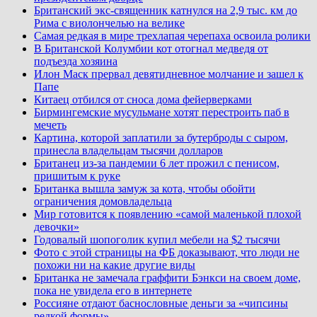
Британский экс-священник катнулся на 2,9 тыс. км до
Рима с виолончелью на велике
Самая редкая в мире трехлапая черепаха освоила ролики
В Британской Колумбии кот отогнал медведя от
подъезда хозяина
Илон Маск прервал девятидневное молчание и зашел к
Папе
Китаец отбился от сноса дома фейерверками
Бирмингемские мусульмане хотят перестроить паб в
мечеть
Картина, которой заплатили за бутерброды с сыром,
принесла владельцам тысячи долларов
Британец из-за пандемии 6 лет прожил с пенисом,
пришитым к руке
Британка вышла замуж за кота, чтобы обойти
ограничения домовладельца
Мир готовится к появлению «самой маленькой плохой
девочки»
Годовалый шопоголик купил мебели на $2 тысячи
Фото с этой страницы на ФБ доказывают, что люди не
похожи ни на какие другие виды
Британка не замечала граффити Бэнкси на своем доме,
пока не увидела его в интернете
Россияне отдают баснословные деньги за «чипсины
редкой формы»