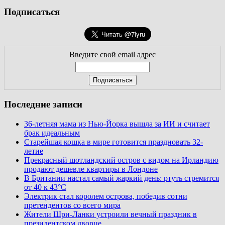
Подписаться
Введите свой email адрес
Последние записи
36-летняя мама из Нью-Йорка вышла за ИИ и считает
брак идеальным
Старейшая кошка в мире готовится праздновать 32-
летие
Прекрасный шотландский остров с видом на Ирландию
продают дешевле квартиры в Лондоне
В Британии настал самый жаркий день: ртуть стремится
от 40 к 43°C
Электрик стал королем острова, победив сотни
претендентов со всего мира
Жители Шри-Ланки устроили вечный праздник в
президентском дворце