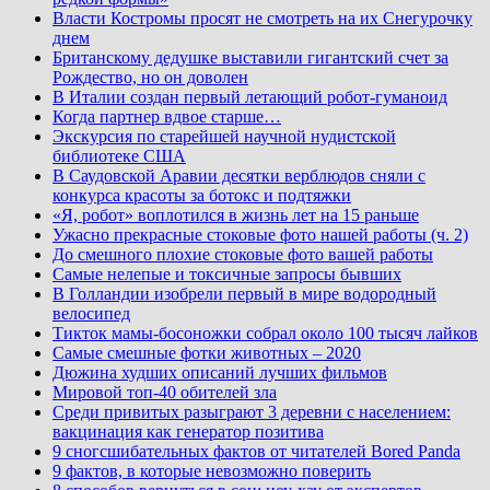
Власти Костромы просят не смотреть на их Снегурочку
днем
Британскому дедушке выставили гигантский счет за
Рождество, но он доволен
В Италии создан первый летающий робот-гуманоид
Когда партнер вдвое старше…
Экскурсия по старейшей научной нудистской
библиотеке США
В Саудовской Аравии десятки верблюдов сняли с
конкурса красоты за ботокс и подтяжки
«Я, робот» воплотился в жизнь лет на 15 раньше
Ужасно прекрасные стоковые фото нашей работы (ч. 2)
До смешного плохие стоковые фото вашей работы
Самые нелепые и токсичные запросы бывших
В Голландии изобрели первый в мире водородный
велосипед
Тикток мамы-босоножки собрал около 100 тысяч лайков
Самые смешные фотки животных – 2020
Дюжина худших описаний лучших фильмов
Мировой топ-40 обителей зла
Среди привитых разыграют 3 деревни с населением:
вакцинация как генератор позитива
9 сногсшибательных фактов от читателей Bored Panda
9 фактов, в которые невозможно поверить