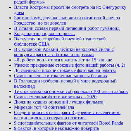
редкой формы»
Власти Костромы просят не смотреть на их Снегурочку
днем
Британскому дедушке выставили гигантский счет за
Рождество, но он доволен
В Италии создан первый летающий робот-гуманоид
Когда партнер вдвое старше…
Экскурсия по старейшей научной нудистской
библиотеке США
В Саудовской Аравии десятки верблюдов сняли с
конкурса красоты за ботокс и подтяжки
«Я, робот» воплотился в жизнь лет на 15 раньше
Ужасно прекрасные стоковые фото нашей работы (ч. 2)
До смешного плохие стоковые фото вашей работы
Самые нелепые и токсичные запросы бывших
В Голландии изобрели первый в мире водородный
велосипед
Тикток мамы-босоножки собрал около 100 тысяч лайков
Самые смешные фотки животных – 2020
Дюжина худших описаний лучших фильмов
Мировой топ-40 обителей зла
Среди привитых разыграют 3 деревни с населением:
вакцинация как генератор позитива
9 сногсшибательных фактов от читателей Bored Panda
9 фактов, в которые невозможно поверить