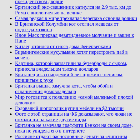
президентском дворце
Британский экс-священник катнулся на 2,9 тыс. км до
Рима с виолончелью на велике
Самая редкая в мире трехлапая черепаха освоила ролики
В Британской Колумбии кот отогнал медведя от
подъезда хозяина
Илон Маск прервал девятидневное молчание и зашел к
Папе
Китаец отбился от сноса дома фейерверками
Бирмингемские мусульмане хотят перестроить паб в
мечеть
Картина, которой заплатили за бутерброды с сыром,
принесла владельцам тысячи долларов
Британец из-за пандемии 6 лет прожил с пенисом,
пришитым к руке
Британка вышла замуж за кота, чтобы обойти
ограничения домовладельца
Мир готовится к появлению «самой маленькой плохой
девочки»
Годовалый шопоголик купил мебели на $2 тысячи
Фото с этой страницы на ФБ доказывают, что люди не
похожи ни на какие другие виды
Британка не замечала граффити Бэнкси на своем доме,
пока не увидела его в интернете
Россияне отдают баснословные деньги за «чипсины