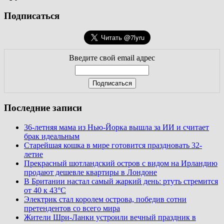
Подписаться
Введите свой email адрес
Последние записи
36-летняя мама из Нью-Йорка вышла за ИИ и считает
брак идеальным
Старейшая кошка в мире готовится праздновать 32-
летие
Прекрасный шотландский остров с видом на Ирландию
продают дешевле квартиры в Лондоне
В Британии настал самый жаркий день: ртуть стремится
от 40 к 43°C
Электрик стал королем острова, победив сотни
претендентов со всего мира
Жители Шри-Ланки устроили вечный праздник в