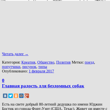
Читать далее
→
Категория:
Креатив
,
Общество
,
Позитив
Метки:
поезд
,
попутчики
,
рисунок
,
типы
Опубликовано:
1 февраля 2017
0
Главная радость для бездомных собак
Есть на свете добрый 80-летний дедушка по имени Юджин
Бостик из города Форт-Уэрт (США, Техас). Живет он вместе с