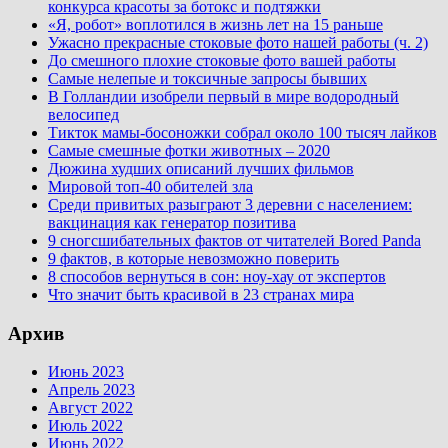
конкурса красоты за ботокс и подтяжки
«Я, робот» воплотился в жизнь лет на 15 раньше
Ужасно прекрасные стоковые фото нашей работы (ч. 2)
До смешного плохие стоковые фото вашей работы
Самые нелепые и токсичные запросы бывших
В Голландии изобрели первый в мире водородный
велосипед
Тикток мамы-босоножки собрал около 100 тысяч лайков
Самые смешные фотки животных – 2020
Дюжина худших описаний лучших фильмов
Мировой топ-40 обителей зла
Среди привитых разыграют 3 деревни с населением:
вакцинация как генератор позитива
9 сногсшибательных фактов от читателей Bored Panda
9 фактов, в которые невозможно поверить
8 способов вернуться в сон: ноу-хау от экспертов
Что значит быть красивой в 23 странах мира
Архив
Июнь 2023
Апрель 2023
Август 2022
Июль 2022
Июнь 2022