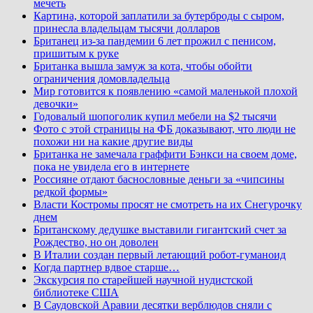
мечеть
Картина, которой заплатили за бутерброды с сыром,
принесла владельцам тысячи долларов
Британец из-за пандемии 6 лет прожил с пенисом,
пришитым к руке
Британка вышла замуж за кота, чтобы обойти
ограничения домовладельца
Мир готовится к появлению «самой маленькой плохой
девочки»
Годовалый шопоголик купил мебели на $2 тысячи
Фото с этой страницы на ФБ доказывают, что люди не
похожи ни на какие другие виды
Британка не замечала граффити Бэнкси на своем доме,
пока не увидела его в интернете
Россияне отдают баснословные деньги за «чипсины
редкой формы»
Власти Костромы просят не смотреть на их Снегурочку
днем
Британскому дедушке выставили гигантский счет за
Рождество, но он доволен
В Италии создан первый летающий робот-гуманоид
Когда партнер вдвое старше…
Экскурсия по старейшей научной нудистской
библиотеке США
В Саудовской Аравии десятки верблюдов сняли с