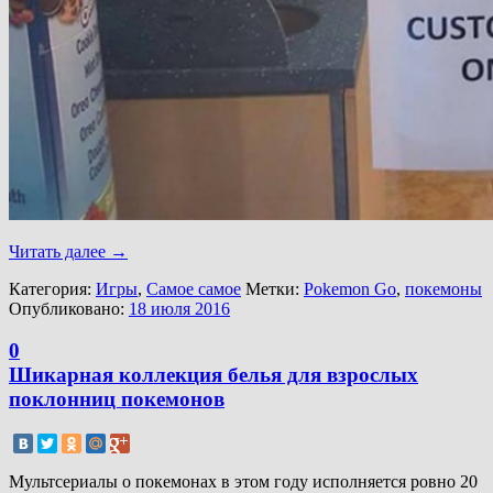
Читать далее
→
Категория:
Игры
,
Самое самое
Метки:
Pokemon Go
,
покемоны
Опубликовано:
18 июля 2016
0
Шикарная коллекция белья для взрослых
поклонниц покемонов
Мультсериалы о покемонах в этом году исполняется ровно 20