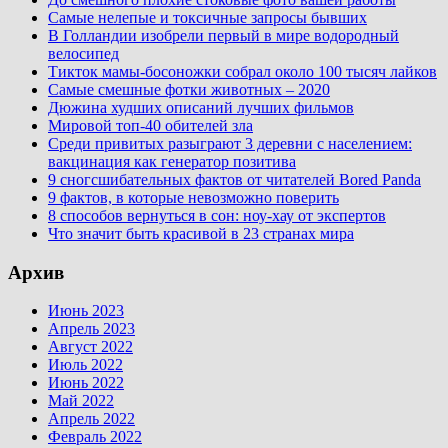
Самые нелепые и токсичные запросы бывших
В Голландии изобрели первый в мире водородный
велосипед
Тикток мамы-босоножки собрал около 100 тысяч лайков
Самые смешные фотки животных – 2020
Дюжина худших описаний лучших фильмов
Мировой топ-40 обителей зла
Среди привитых разыграют 3 деревни с населением:
вакцинация как генератор позитива
9 сногсшибательных фактов от читателей Bored Panda
9 фактов, в которые невозможно поверить
8 способов вернуться в сон: ноу-хау от экспертов
Что значит быть красивой в 23 странах мира
Архив
Июнь 2023
Апрель 2023
Август 2022
Июль 2022
Июнь 2022
Май 2022
Апрель 2022
Февраль 2022