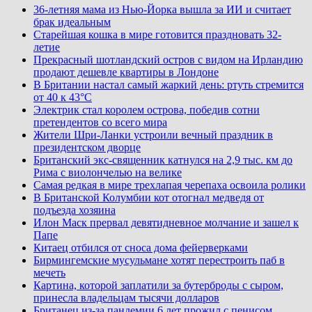
36-летняя мама из Нью-Йорка вышла за ИИ и считает
брак идеальным
Старейшая кошка в мире готовится праздновать 32-
летие
Прекрасный шотландский остров с видом на Ирландию
продают дешевле квартиры в Лондоне
В Британии настал самый жаркий день: ртуть стремится
от 40 к 43°C
Электрик стал королем острова, победив сотни
претендентов со всего мира
Жители Шри-Ланки устроили вечный праздник в
президентском дворце
Британский экс-священник катнулся на 2,9 тыс. км до
Рима с виолончелью на велике
Самая редкая в мире трехлапая черепаха освоила ролики
В Британской Колумбии кот отогнал медведя от
подъезда хозяина
Илон Маск прервал девятидневное молчание и зашел к
Папе
Китаец отбился от сноса дома фейерверками
Бирмингемские мусульмане хотят перестроить паб в
мечеть
Картина, которой заплатили за бутерброды с сыром,
принесла владельцам тысячи долларов
Британец из-за пандемии 6 лет прожил с пенисом,