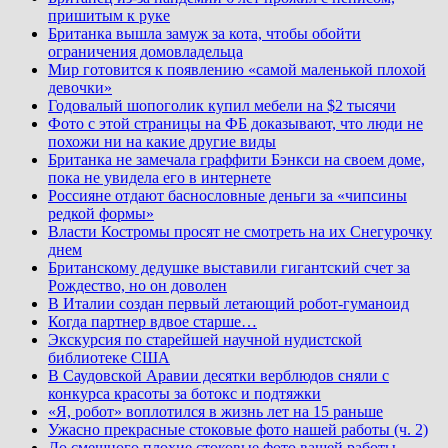
пришитым к руке
Британка вышла замуж за кота, чтобы обойти
ограничения домовладельца
Мир готовится к появлению «самой маленькой плохой
девочки»
Годовалый шопоголик купил мебели на $2 тысячи
Фото с этой страницы на ФБ доказывают, что люди не
похожи ни на какие другие виды
Британка не замечала граффити Бэнкси на своем доме,
пока не увидела его в интернете
Россияне отдают баснословные деньги за «чипсины
редкой формы»
Власти Костромы просят не смотреть на их Снегурочку
днем
Британскому дедушке выставили гигантский счет за
Рождество, но он доволен
В Италии создан первый летающий робот-гуманоид
Когда партнер вдвое старше…
Экскурсия по старейшей научной нудистской
библиотеке США
В Саудовской Аравии десятки верблюдов сняли с
конкурса красоты за ботокс и подтяжки
«Я, робот» воплотился в жизнь лет на 15 раньше
Ужасно прекрасные стоковые фото нашей работы (ч. 2)
До смешного плохие стоковые фото вашей работы