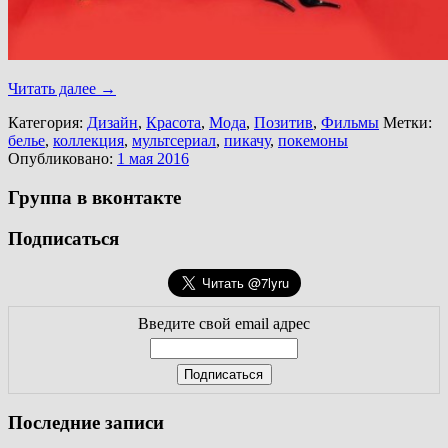
Читать далее
→
Категория:
Дизайн
,
Красота
,
Мода
,
Позитив
,
Фильмы
Метки:
белье
,
коллекция
,
мультсериал
,
пикачу
,
покемоны
Опубликовано:
1 мая 2016
Группа в вконтакте
Подписаться
Введите свой email адрес
Последние записи