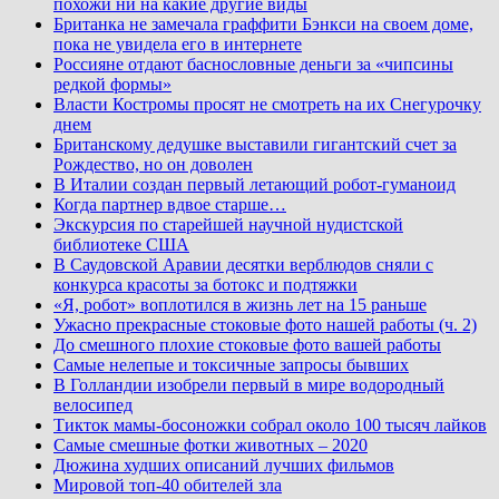
похожи ни на какие другие виды
Британка не замечала граффити Бэнкси на своем доме,
пока не увидела его в интернете
Россияне отдают баснословные деньги за «чипсины
редкой формы»
Власти Костромы просят не смотреть на их Снегурочку
днем
Британскому дедушке выставили гигантский счет за
Рождество, но он доволен
В Италии создан первый летающий робот-гуманоид
Когда партнер вдвое старше…
Экскурсия по старейшей научной нудистской
библиотеке США
В Саудовской Аравии десятки верблюдов сняли с
конкурса красоты за ботокс и подтяжки
«Я, робот» воплотился в жизнь лет на 15 раньше
Ужасно прекрасные стоковые фото нашей работы (ч. 2)
До смешного плохие стоковые фото вашей работы
Самые нелепые и токсичные запросы бывших
В Голландии изобрели первый в мире водородный
велосипед
Тикток мамы-босоножки собрал около 100 тысяч лайков
Самые смешные фотки животных – 2020
Дюжина худших описаний лучших фильмов
Мировой топ-40 обителей зла