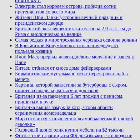
от 40 к 43°C
Электрик стал королем острова, победив сотни
претендентов со всего мира
Жители Шри-Ланки устроили вечный праздник в
президентском дворце
Британский экс-священник катнулся на 2,9 тыс. км до
Рима с виолончелью на велике
Самая редкая в мире трехлапая черепаха освоила ролики
В Британской Колумбии кот отогнал медведя от
подъезда хозяина
Илон Маск прервал девятидневное молчание и зашел к
Папе
Китаец отбился от сноса дома фейерверками
Бирмингемские мусульмане хотят перестроить паб в
мечеть
Картина, которой заплатили за бутерброды с сыром,
принесла владельцам тысячи долларов
Британец из-за пандемии 6 лет прожил с пенисом,
пришитым к руке
Британка вышла замуж за кота, чтобы обойти
ограничения домовладельца
Мир готовится к появлению «самой маленькой плохой
девочки»
Годовалый шопоголик купил мебели на $2 тысячи
Фото с этой страницы на ФБ доказывают, что люди не