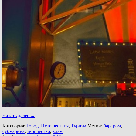
Читать далее
→
Категория:
Город
,
Путешествия
,
Туризм
Метки:
бар
,
ром
,
субмарина
,
творчество
,
хлам