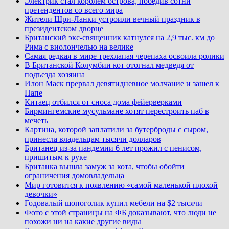
Электрик стал королем острова, победив сотни
претендентов со всего мира
Жители Шри-Ланки устроили вечный праздник в
президентском дворце
Британский экс-священник катнулся на 2,9 тыс. км до
Рима с виолончелью на велике
Самая редкая в мире трехлапая черепаха освоила ролики
В Британской Колумбии кот отогнал медведя от
подъезда хозяина
Илон Маск прервал девятидневное молчание и зашел к
Папе
Китаец отбился от сноса дома фейерверками
Бирмингемские мусульмане хотят перестроить паб в
мечеть
Картина, которой заплатили за бутерброды с сыром,
принесла владельцам тысячи долларов
Британец из-за пандемии 6 лет прожил с пенисом,
пришитым к руке
Британка вышла замуж за кота, чтобы обойти
ограничения домовладельца
Мир готовится к появлению «самой маленькой плохой
девочки»
Годовалый шопоголик купил мебели на $2 тысячи
Фото с этой страницы на ФБ доказывают, что люди не
похожи ни на какие другие виды