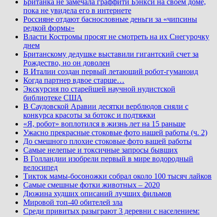
Британка не замечала граффити Бэнкси на своем доме,
пока не увидела его в интернете
Россияне отдают баснословные деньги за «чипсины
редкой формы»
Власти Костромы просят не смотреть на их Снегурочку
днем
Британскому дедушке выставили гигантский счет за
Рождество, но он доволен
В Италии создан первый летающий робот-гуманоид
Когда партнер вдвое старше…
Экскурсия по старейшей научной нудистской
библиотеке США
В Саудовской Аравии десятки верблюдов сняли с
конкурса красоты за ботокс и подтяжки
«Я, робот» воплотился в жизнь лет на 15 раньше
Ужасно прекрасные стоковые фото нашей работы (ч. 2)
До смешного плохие стоковые фото вашей работы
Самые нелепые и токсичные запросы бывших
В Голландии изобрели первый в мире водородный
велосипед
Тикток мамы-босоножки собрал около 100 тысяч лайков
Самые смешные фотки животных – 2020
Дюжина худших описаний лучших фильмов
Мировой топ-40 обителей зла
Среди привитых разыграют 3 деревни с населением: