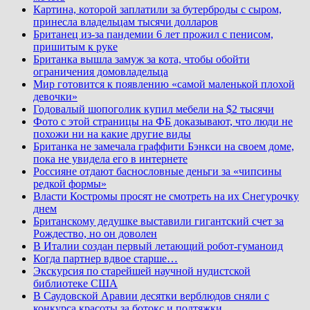
Картина, которой заплатили за бутерброды с сыром,
принесла владельцам тысячи долларов
Британец из-за пандемии 6 лет прожил с пенисом,
пришитым к руке
Британка вышла замуж за кота, чтобы обойти
ограничения домовладельца
Мир готовится к появлению «самой маленькой плохой
девочки»
Годовалый шопоголик купил мебели на $2 тысячи
Фото с этой страницы на ФБ доказывают, что люди не
похожи ни на какие другие виды
Британка не замечала граффити Бэнкси на своем доме,
пока не увидела его в интернете
Россияне отдают баснословные деньги за «чипсины
редкой формы»
Власти Костромы просят не смотреть на их Снегурочку
днем
Британскому дедушке выставили гигантский счет за
Рождество, но он доволен
В Италии создан первый летающий робот-гуманоид
Когда партнер вдвое старше…
Экскурсия по старейшей научной нудистской
библиотеке США
В Саудовской Аравии десятки верблюдов сняли с
конкурса красоты за ботокс и подтяжки