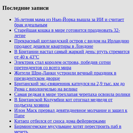
Последние записи
36-летняя мама из Нью-Йорка вышла за ИИ и считает
брак идеальным
Старейшая кошка в мире готовится праздновать 32-
летие
Прекрасный шотландский остров с видом на Ирландию
продают дешевле квартиры в Лондоне
В Британии настал самый жаркий день: ртуть стремится
от 40 к 43°C
Электрик стал королем острова, победив сотни
претендентов со всего мира
Жители Шри-Ланки устроили вечный праздник в
президентском дворце
Британский экс-священник катнулся на 2,9 тыс. км до
Рима с виолончелью на велике
Самая редкая в мире трехлапая черепаха освоила ролики
В Британской Колумбии кот отогнал медведя от
подъезда хозяина
Илон Маск прервал девятидневное молчание и зашел к
Папе
Китаец отбился от сноса дома фейерверками
Бирмингемские мусульмане хотят перестроить паб в
мечеть