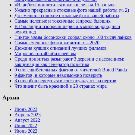
«Я, робот» воплотился в жизнь лет на 15 раньше
Ужасно прекрасные стоковые фото нашей работы (ч. 2)
До смешного плохие стоковые фото вашей работы
Самые нелепые и токсичные запросы бывших
В Голландии изобрели первый в мире водородный
велосипед
Тикток мамы-босоножки собрал около 100 тысяч лайков
Самые смешные фотки животных – 2020
Дюжина худших описаний лучших фильмов
Мировой топ-40 обителей зла
Среди привитых разыграют 3 деревни с населением:
вакцинация как генератор позитива
9 сногсшибательных фактов от читателей Bored Panda
9 фактов, в которые невозможно поверить
8 способов вернуться в сон: ноу-хау от экспертов
Что значит быть красивой в 23 странах мира
Архив
Июнь 2023
Апрель 2023
Август 2022
Июль 2022
Июнь 2022