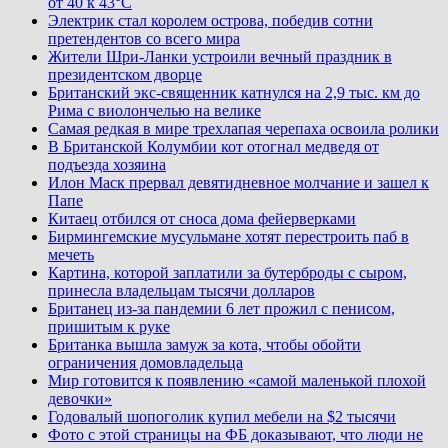
от 40 к 43°C
Электрик стал королем острова, победив сотни
претендентов со всего мира
Жители Шри-Ланки устроили вечный праздник в
президентском дворце
Британский экс-священник катнулся на 2,9 тыс. км до
Рима с виолончелью на велике
Самая редкая в мире трехлапая черепаха освоила ролики
В Британской Колумбии кот отогнал медведя от
подъезда хозяина
Илон Маск прервал девятидневное молчание и зашел к
Папе
Китаец отбился от сноса дома фейерверками
Бирмингемские мусульмане хотят перестроить паб в
мечеть
Картина, которой заплатили за бутерброды с сыром,
принесла владельцам тысячи долларов
Британец из-за пандемии 6 лет прожил с пенисом,
пришитым к руке
Британка вышла замуж за кота, чтобы обойти
ограничения домовладельца
Мир готовится к появлению «самой маленькой плохой
девочки»
Годовалый шопоголик купил мебели на $2 тысячи
Фото с этой страницы на ФБ доказывают, что люди не