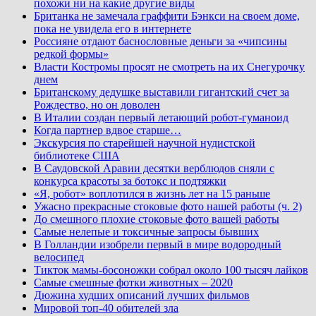
похожи ни на какие другие виды
Британка не замечала граффити Бэнкси на своем доме,
пока не увидела его в интернете
Россияне отдают баснословные деньги за «чипсины
редкой формы»
Власти Костромы просят не смотреть на их Снегурочку
днем
Британскому дедушке выставили гигантский счет за
Рождество, но он доволен
В Италии создан первый летающий робот-гуманоид
Когда партнер вдвое старше…
Экскурсия по старейшей научной нудистской
библиотеке США
В Саудовской Аравии десятки верблюдов сняли с
конкурса красоты за ботокс и подтяжки
«Я, робот» воплотился в жизнь лет на 15 раньше
Ужасно прекрасные стоковые фото нашей работы (ч. 2)
До смешного плохие стоковые фото вашей работы
Самые нелепые и токсичные запросы бывших
В Голландии изобрели первый в мире водородный
велосипед
Тикток мамы-босоножки собрал около 100 тысяч лайков
Самые смешные фотки животных – 2020
Дюжина худших описаний лучших фильмов
Мировой топ-40 обителей зла