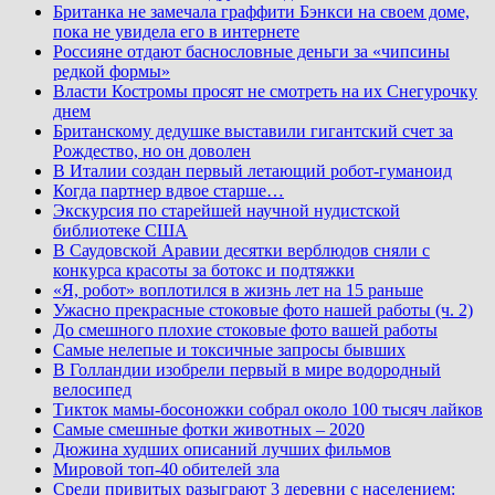
Британка не замечала граффити Бэнкси на своем доме,
пока не увидела его в интернете
Россияне отдают баснословные деньги за «чипсины
редкой формы»
Власти Костромы просят не смотреть на их Снегурочку
днем
Британскому дедушке выставили гигантский счет за
Рождество, но он доволен
В Италии создан первый летающий робот-гуманоид
Когда партнер вдвое старше…
Экскурсия по старейшей научной нудистской
библиотеке США
В Саудовской Аравии десятки верблюдов сняли с
конкурса красоты за ботокс и подтяжки
«Я, робот» воплотился в жизнь лет на 15 раньше
Ужасно прекрасные стоковые фото нашей работы (ч. 2)
До смешного плохие стоковые фото вашей работы
Самые нелепые и токсичные запросы бывших
В Голландии изобрели первый в мире водородный
велосипед
Тикток мамы-босоножки собрал около 100 тысяч лайков
Самые смешные фотки животных – 2020
Дюжина худших описаний лучших фильмов
Мировой топ-40 обителей зла
Среди привитых разыграют 3 деревни с населением: