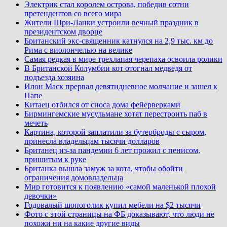
Электрик стал королем острова, победив сотни
претендентов со всего мира
Жители Шри-Ланки устроили вечный праздник в
президентском дворце
Британский экс-священник катнулся на 2,9 тыс. км до
Рима с виолончелью на велике
Самая редкая в мире трехлапая черепаха освоила ролики
В Британской Колумбии кот отогнал медведя от
подъезда хозяина
Илон Маск прервал девятидневное молчание и зашел к
Папе
Китаец отбился от сноса дома фейерверками
Бирмингемские мусульмане хотят перестроить паб в
мечеть
Картина, которой заплатили за бутерброды с сыром,
принесла владельцам тысячи долларов
Британец из-за пандемии 6 лет прожил с пенисом,
пришитым к руке
Британка вышла замуж за кота, чтобы обойти
ограничения домовладельца
Мир готовится к появлению «самой маленькой плохой
девочки»
Годовалый шопоголик купил мебели на $2 тысячи
Фото с этой страницы на ФБ доказывают, что люди не
похожи ни на какие другие виды