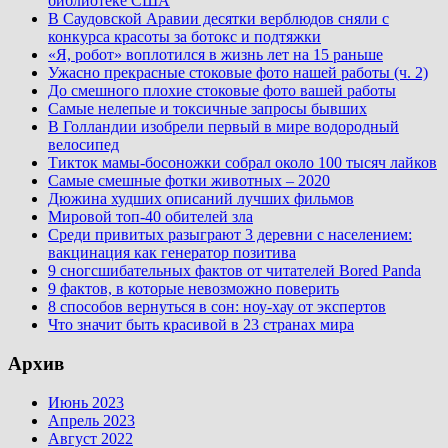
библиотеке США
В Саудовской Аравии десятки верблюдов сняли с
конкурса красоты за ботокс и подтяжки
«Я, робот» воплотился в жизнь лет на 15 раньше
Ужасно прекрасные стоковые фото нашей работы (ч. 2)
До смешного плохие стоковые фото вашей работы
Самые нелепые и токсичные запросы бывших
В Голландии изобрели первый в мире водородный
велосипед
Тикток мамы-босоножки собрал около 100 тысяч лайков
Самые смешные фотки животных – 2020
Дюжина худших описаний лучших фильмов
Мировой топ-40 обителей зла
Среди привитых разыграют 3 деревни с населением:
вакцинация как генератор позитива
9 сногсшибательных фактов от читателей Bored Panda
9 фактов, в которые невозможно поверить
8 способов вернуться в сон: ноу-хау от экспертов
Что значит быть красивой в 23 странах мира
Архив
Июнь 2023
Апрель 2023
Август 2022