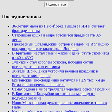
Последние записи
36-летняя мама из Нью-Йорка вышла за ИИ и считает
брак идеальным
Старейшая кошка в мире готовится праздновать 32-
летие
Прекрасный шотландский остров с видом на Ирландию
продают дешевле квартиры в Лондоне
В Британии настал самый жаркий день: ртуть стремится
от 40 к 43°C
Электрик стал королем острова, победив сотни
претендентов со всего мира
Жители Шри-Ланки устроили вечный праздник в
президентском дворце
Британский экс-священник катнулся на 2,9 тыс. км до
Рима с виолончелью на велике
Самая редкая в мире трехлапая черепаха освоила ролики
В Британской Колумбии кот отогнал медведя от
подъезда хозяина
Илон Маск прервал девятидневное молчание и зашел к
Папе
Китаец отбился от сноса дома фейерверками