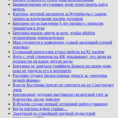
Бирмингемские мусульмане хотят перестроить паб в
мечеть
Картина, которой заплатили за бутерброды с сыром,
принесла владельцам тысячи долларов
Британец из-за пандемии 6 лет прожил с пенисом,
пришитым к руке
Британка вышла замуж за кота, чтобы обойти
ограничения домовладельца
Мир готовится к появлению «самой маленькой плохой
девочки»
Годовалый шопоголик купил мебели на $2 тысячи
Фото с этой страницы на ФБ доказывают, что люди не
похожи ни на какие другие виды
Британка не замечала граффити Бэнкси на своем доме,
пока не увидела его в интернете
Россияне отдают баснословные деньги за «чипсины
редкой формы»
Власти Костромы просят не смотреть на их Снегурочку
днем
Британскому дедушке выставили гигантский счет за
Рождество, но он доволен
В Италии создан первый летающий робот-гуманоид
Когда партнер вдвое старше…
Экскурсия по старейшей научной нудистской