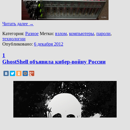
Читать далее
→
Категория:
Разное
Метки:
взлом
,
компьютеры
,
пароли
,
технологии
Опубликовано:
6 декабря 2012
1
GhostShell объявила кибер-войну России