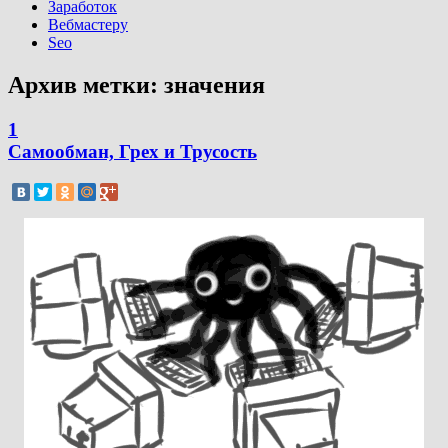
Заработок
Вебмастеру
Seo
Архив метки:
значения
1
Самообман, Грех и Трусость