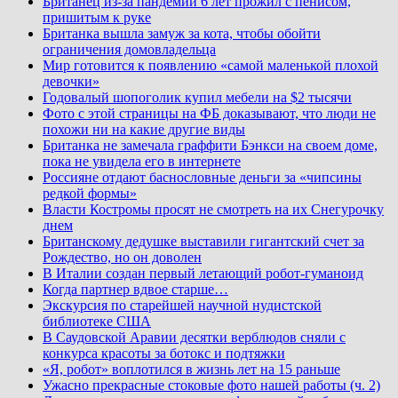
Британец из-за пандемии 6 лет прожил с пенисом,
пришитым к руке
Британка вышла замуж за кота, чтобы обойти
ограничения домовладельца
Мир готовится к появлению «самой маленькой плохой
девочки»
Годовалый шопоголик купил мебели на $2 тысячи
Фото с этой страницы на ФБ доказывают, что люди не
похожи ни на какие другие виды
Британка не замечала граффити Бэнкси на своем доме,
пока не увидела его в интернете
Россияне отдают баснословные деньги за «чипсины
редкой формы»
Власти Костромы просят не смотреть на их Снегурочку
днем
Британскому дедушке выставили гигантский счет за
Рождество, но он доволен
В Италии создан первый летающий робот-гуманоид
Когда партнер вдвое старше…
Экскурсия по старейшей научной нудистской
библиотеке США
В Саудовской Аравии десятки верблюдов сняли с
конкурса красоты за ботокс и подтяжки
«Я, робот» воплотился в жизнь лет на 15 раньше
Ужасно прекрасные стоковые фото нашей работы (ч. 2)