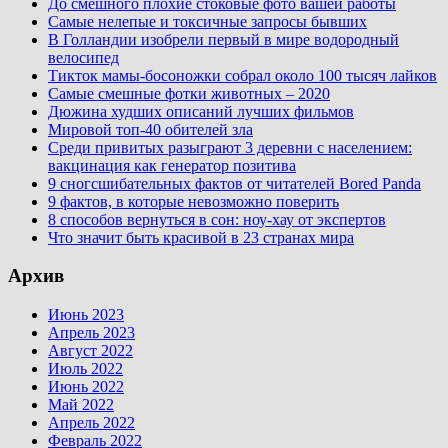
До смешного плохие стоковые фото вашей работы
Самые нелепые и токсичные запросы бывших
В Голландии изобрели первый в мире водородный
велосипед
Тикток мамы-босоножки собрал около 100 тысяч лайков
Самые смешные фотки животных – 2020
Дюжина худших описаний лучших фильмов
Мировой топ-40 обителей зла
Среди привитых разыграют 3 деревни с населением:
вакцинация как генератор позитива
9 сногсшибательных фактов от читателей Bored Panda
9 фактов, в которые невозможно поверить
8 способов вернуться в сон: ноу-хау от экспертов
Что значит быть красивой в 23 странах мира
Архив
Июнь 2023
Апрель 2023
Август 2022
Июль 2022
Июнь 2022
Май 2022
Апрель 2022
Февраль 2022