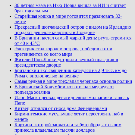
36-летняя мама из Нью-Йорка вышла за ИИ и считает
брак идеальным
Старейшая кошка в мире готовится праздновать 32-
летие
Прекрасный шотландский остров с видом на Ирландию
продают дешевле квартиры в Лондоне
В Британии настал самый жаркий день: ртуть стремится
от 40 к 43°C
Электрик стал королем острова, победив сотни
претендентов со всего мира
Жители Шри-Ланки устроили вечный праздник в
президентском дворце
Британский экс-священник катнулся на 2,9 тыс. км до
Рима с виолончелью на велике
Самая редкая в мире трехлапая черепаха освоила ролики
В Британской Колумбии кот отогнал медведя от
подъезда хозяина
Илон Маск прервал девятидневное молчание и зашел к
Папе
Китаец отбился от сноса дома фейерверками
Бирмингемские мусульмане хотят перестроить паб в
мечеть
Картина, которой заплатили за бутерброды с сыром,
принесла владельцам тысячи долларов