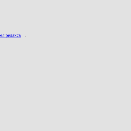
мя релакса
→