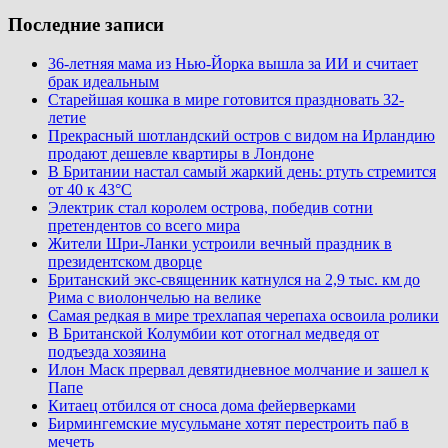
Последние записи
36-летняя мама из Нью-Йорка вышла за ИИ и считает
брак идеальным
Старейшая кошка в мире готовится праздновать 32-
летие
Прекрасный шотландский остров с видом на Ирландию
продают дешевле квартиры в Лондоне
В Британии настал самый жаркий день: ртуть стремится
от 40 к 43°C
Электрик стал королем острова, победив сотни
претендентов со всего мира
Жители Шри-Ланки устроили вечный праздник в
президентском дворце
Британский экс-священник катнулся на 2,9 тыс. км до
Рима с виолончелью на велике
Самая редкая в мире трехлапая черепаха освоила ролики
В Британской Колумбии кот отогнал медведя от
подъезда хозяина
Илон Маск прервал девятидневное молчание и зашел к
Папе
Китаец отбился от сноса дома фейерверками
Бирмингемские мусульмане хотят перестроить паб в
мечеть