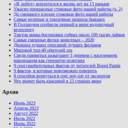
«Я, робот» воплотился в жизнь лет на 15 раньше
Ужасно прекрасные стоковые фото нашей работы (ч. 2)
До смешного плохие стоковые фото вашей работы
Самые нелепые и токсичные запросы бывших
В Голландии изобрели первый в мире водородный
велосипед
Тикток мамы-босоножки собрал около 100 тысяч лайков
Самые смешные фотки животных – 2020
Дюжина худших описаний лучших фильмов
Мировой топ-40 обителей зла
Среди привитых разыграют 3 деревни с населением:
вакцинация как генератор позитива
9 сногсшибательных фактов от читателей Bored Panda
9 фактов, в которые невозможно поверить
8 способов вернуться в сон: ноу-хау от экспертов
Что значит быть красивой в 23 странах мира
Архив
Июнь 2023
Апрель 2023
Август 2022
Июль 2022
Июнь 2022