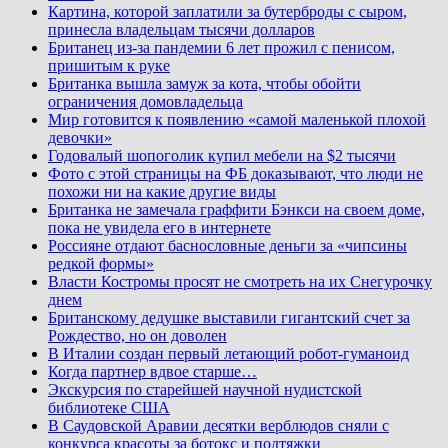
Картина, которой заплатили за бутерброды с сыром,
принесла владельцам тысячи долларов
Британец из-за пандемии 6 лет прожил с пенисом,
пришитым к руке
Британка вышла замуж за кота, чтобы обойти
ограничения домовладельца
Мир готовится к появлению «самой маленькой плохой
девочки»
Годовалый шопоголик купил мебели на $2 тысячи
Фото с этой страницы на ФБ доказывают, что люди не
похожи ни на какие другие виды
Британка не замечала граффити Бэнкси на своем доме,
пока не увидела его в интернете
Россияне отдают баснословные деньги за «чипсины
редкой формы»
Власти Костромы просят не смотреть на их Снегурочку
днем
Британскому дедушке выставили гигантский счет за
Рождество, но он доволен
В Италии создан первый летающий робот-гуманоид
Когда партнер вдвое старше…
Экскурсия по старейшей научной нудистской
библиотеке США
В Саудовской Аравии десятки верблюдов сняли с
конкурса красоты за ботокс и подтяжки