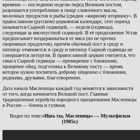
времени — последнюю неделю перед Великим постом,
разрешается употребление в пищу сливочного масла,
молочных продуктов и рыбы (сродни «жирному вторнику». В
православном (русском) церковном календаре, этот период
называется Сырной седмицей, — неделя (седмица),
следующая за мясопустной седмицей. В её продолжение Устав
предписывает воздерживаться от мяса (но не прочих
скоромных продуктов), причём обычный пост в среду и
пятницу отменяется; в среду и пятницу Сырной седмицы не
совершается литургия. В православной церкви считается, что
смысл Сырной седмицы — примирение с ближними,
прощение обид, подготовка к Великому посту — время,
которое нужно посвятить доброму общению с ближними,
родными, друзьями, благотворению.
Дата начала Масленицы каждый год меняется в зависимости
от того, когда начинается Великий пост. Главные
традиционные атрибуты народного празднования Масленицы
в России — блины и гулянья.
Видео по теме:
«Ишь ты, Масленица» — Мультфильм
(1985г.)