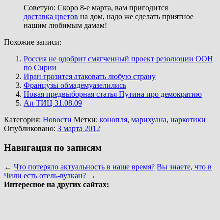
Советую: Скоро 8-е марта, вам пригодится
доставка цветов
на дом, надо же сделать приятное
нашим любимым дамам!
Похожие записи:
Россия не одобрит смягченный проект резолюции ООН
по Сирии
Иран грозится атаковать любую страну
Французы обмадемуазелились
Новая предвыборная статья Путина про демократию
Ап ТИЦ 31.08.09
Категория:
Новости
Метки:
конопля
,
марихуана
,
наркотики
Опубликовано:
3 марта 2012
Навигация по записям
←
Что потеряло актуальность в наше время?
Вы знаете, что в
Чили есть отель-вулкан?
→
Интересное на других сайтах: