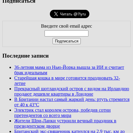
Подписаться
Введите свой email адрес
Последние записи
36-летняя мама из Нью-Йорка вышла за ИИ и считает
брак идеальным
Старейшая кошка в мире готовится праздновать 32-
летие
Прекрасный шотландский остров с видом на Ирландию
продают дешевле квартиры в Лондоне
В Британии настал самый жаркий день: ртуть стремится
от 40 к 43°C
Электрик стал королем острова, победив сотни
претендентов со всего мира
Жители Шри-Ланки устроили вечный праздник в
президентском дворце
Британский экс-священник катнулся на 2,9 тыс. км до