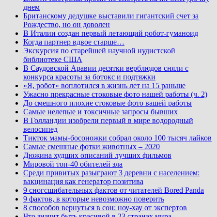
днем
Британскому дедушке выставили гигантский счет за
Рождество, но он доволен
В Италии создан первый летающий робот-гуманоид
Когда партнер вдвое старше…
Экскурсия по старейшей научной нудистской
библиотеке США
В Саудовской Аравии десятки верблюдов сняли с
конкурса красоты за ботокс и подтяжки
«Я, робот» воплотился в жизнь лет на 15 раньше
Ужасно прекрасные стоковые фото нашей работы (ч. 2)
До смешного плохие стоковые фото вашей работы
Самые нелепые и токсичные запросы бывших
В Голландии изобрели первый в мире водородный
велосипед
Тикток мамы-босоножки собрал около 100 тысяч лайков
Самые смешные фотки животных – 2020
Дюжина худших описаний лучших фильмов
Мировой топ-40 обителей зла
Среди привитых разыграют 3 деревни с населением:
вакцинация как генератор позитива
9 сногсшибательных фактов от читателей Bored Panda
9 фактов, в которые невозможно поверить
8 способов вернуться в сон: ноу-хау от экспертов
Что значит быть красивой в 23 странах мира