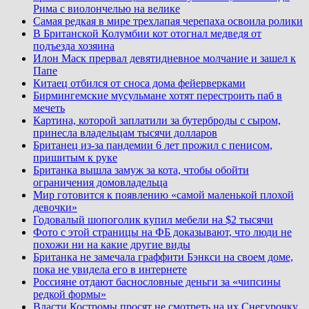
Рима с виолончелью на велике
Самая редкая в мире трехлапая черепаха освоила ролики
В Британской Колумбии кот отогнал медведя от
подъезда хозяина
Илон Маск прервал девятидневное молчание и зашел к
Папе
Китаец отбился от сноса дома фейерверками
Бирмингемские мусульмане хотят перестроить паб в
мечеть
Картина, которой заплатили за бутерброды с сыром,
принесла владельцам тысячи долларов
Британец из-за пандемии 6 лет прожил с пенисом,
пришитым к руке
Британка вышла замуж за кота, чтобы обойти
ограничения домовладельца
Мир готовится к появлению «самой маленькой плохой
девочки»
Годовалый шопоголик купил мебели на $2 тысячи
Фото с этой страницы на ФБ доказывают, что люди не
похожи ни на какие другие виды
Британка не замечала граффити Бэнкси на своем доме,
пока не увидела его в интернете
Россияне отдают баснословные деньги за «чипсины
редкой формы»
Власти Костромы просят не смотреть на их Снегурочку