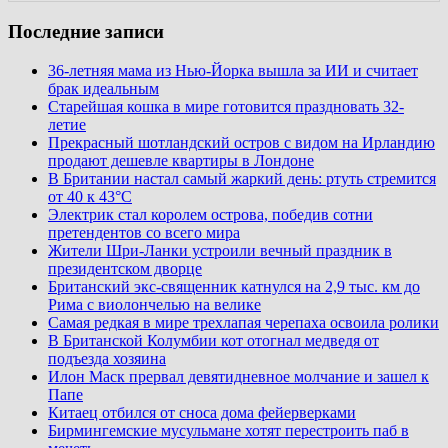
Последние записи
36-летняя мама из Нью-Йорка вышла за ИИ и считает
брак идеальным
Старейшая кошка в мире готовится праздновать 32-
летие
Прекрасный шотландский остров с видом на Ирландию
продают дешевле квартиры в Лондоне
В Британии настал самый жаркий день: ртуть стремится
от 40 к 43°C
Электрик стал королем острова, победив сотни
претендентов со всего мира
Жители Шри-Ланки устроили вечный праздник в
президентском дворце
Британский экс-священник катнулся на 2,9 тыс. км до
Рима с виолончелью на велике
Самая редкая в мире трехлапая черепаха освоила ролики
В Британской Колумбии кот отогнал медведя от
подъезда хозяина
Илон Маск прервал девятидневное молчание и зашел к
Папе
Китаец отбился от сноса дома фейерверками
Бирмингемские мусульмане хотят перестроить паб в