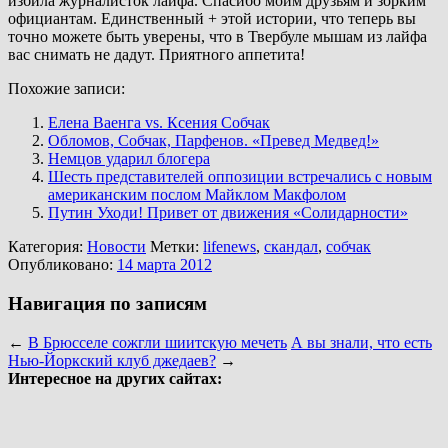
избила журналисток лайфа. Спасибо моим друзьям и зорким
официантам. Единственный + этой истории, что теперь вы
точно можете быть уверены, что в Твербуле мышам из лайфа
вас снимать не дадут. Приятного аппетита!
Похожие записи:
Елена Ваенга vs. Ксения Собчак
Обломов, Собчак, Парфенов. «Превед Медвед!»
Немцов ударил блогера
Шесть представителей оппозиции встречались с новым
американским послом Майклом Макфолом
Путин Уходи! Привет от движения «Солидарности»
Категория:
Новости
Метки:
lifenews
,
скандал
,
собчак
Опубликовано:
14 марта 2012
Навигация по записям
←
В Брюсселе сожгли шиитскую мечеть
А вы знали, что есть
Нью-Йоркский клуб джедаев?
→
Интересное на других сайтах: