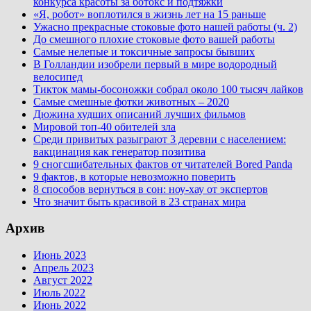
конкурса красоты за ботокс и подтяжки
«Я, робот» воплотился в жизнь лет на 15 раньше
Ужасно прекрасные стоковые фото нашей работы (ч. 2)
До смешного плохие стоковые фото вашей работы
Самые нелепые и токсичные запросы бывших
В Голландии изобрели первый в мире водородный
велосипед
Тикток мамы-босоножки собрал около 100 тысяч лайков
Самые смешные фотки животных – 2020
Дюжина худших описаний лучших фильмов
Мировой топ-40 обителей зла
Среди привитых разыграют 3 деревни с населением:
вакцинация как генератор позитива
9 сногсшибательных фактов от читателей Bored Panda
9 фактов, в которые невозможно поверить
8 способов вернуться в сон: ноу-хау от экспертов
Что значит быть красивой в 23 странах мира
Архив
Июнь 2023
Апрель 2023
Август 2022
Июль 2022
Июнь 2022