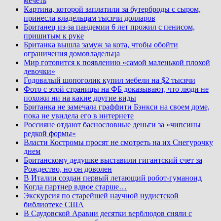
мечеть
Картина, которой заплатили за бутерброды с сыром,
принесла владельцам тысячи долларов
Британец из-за пандемии 6 лет прожил с пенисом,
пришитым к руке
Британка вышла замуж за кота, чтобы обойти
ограничения домовладельца
Мир готовится к появлению «самой маленькой плохой
девочки»
Годовалый шопоголик купил мебели на $2 тысячи
Фото с этой страницы на ФБ доказывают, что люди не
похожи ни на какие другие виды
Британка не замечала граффити Бэнкси на своем доме,
пока не увидела его в интернете
Россияне отдают баснословные деньги за «чипсины
редкой формы»
Власти Костромы просят не смотреть на их Снегурочку
днем
Британскому дедушке выставили гигантский счет за
Рождество, но он доволен
В Италии создан первый летающий робот-гуманоид
Когда партнер вдвое старше…
Экскурсия по старейшей научной нудистской
библиотеке США
В Саудовской Аравии десятки верблюдов сняли с