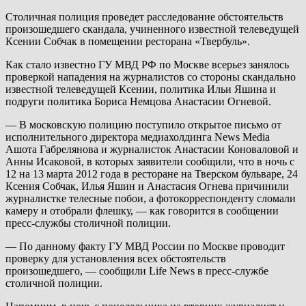
Столичная полиция проведет расследование обстоятельств
произошедшего скандала, учиненного известной телеведущей
Ксении Собчак в помещении ресторана «Твербуль».
Как стало известно ГУ МВД РФ по Москве всерьез занялось
проверкой нападения на журналистов со стороны скандально
известной телеведущей Ксении, политика Ильи Яшина и
подруги политика Бориса Немцова Анастасии Огневой.
— В московскую полицию поступило открытое письмо от
исполнительного директора медиахолдинга News Media
Ашота Габрелянова и журналисток Анастасии Коноваловой и
Анны Исаковой, в которых заявители сообщили, что в ночь с
12 на 13 марта 2012 года в ресторане на Тверском бульваре, 24
Ксения Собчак, Илья Яшин и Анастасия Огнева причинили
журналистке телесные побои, а фотокорреспонденту сломали
камеру и отобрали флешку, — как говорится в сообщении
пресс-службы столичной полиции.
— По данному факту ГУ МВД России по Москве проводит
проверку для установления всех обстоятельств
произошедшего, — сообщили Life News в пресс-службе
столичной полиции.