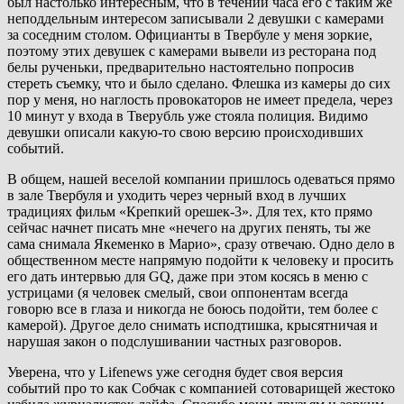
был настолько интересным, что в течении часа его с таким же
неподдельным интересом записывали 2 девушки с камерами
за соседним столом. Официанты в Твербуле у меня зоркие,
поэтому этих девушек с камерами вывели из ресторана под
белы рученьки, предварительно настоятельно попросив
стереть съемку, что и было сделано. Флешка из камеры до сих
пор у меня, но наглость провокаторов не имеет предела, через
10 минут у входа в Тверубль уже стояла полиция. Видимо
девушки описали какую-то свою версию происходивших
событий.
В общем, нашей веселой компании пришлось одеваться прямо
в зале Твербуля и уходить через черный вход в лучших
традициях фильм «Крепкий орешек-3». Для тех, кто прямо
сейчас начнет писать мне «нечего на других пенять, ты же
сама снимала Якеменко в Марио», сразу отвечаю. Одно дело в
общественном месте напрямую подойти к человеку и просить
его дать интервью для GQ, даже при этом косясь в меню с
устрицами (я человек смелый, свои оппонентам всегда
говорю все в глаза и никогда не боюсь подойти, тем более с
камерой). Другое дело снимать исподтишка, крысятничая и
нарушая закон о подслушивании частных разговоров.
Уверена, что у Lifenews уже сегодня будет своя версия
событий про то как Собчак с компанией сотоварищей жестоко