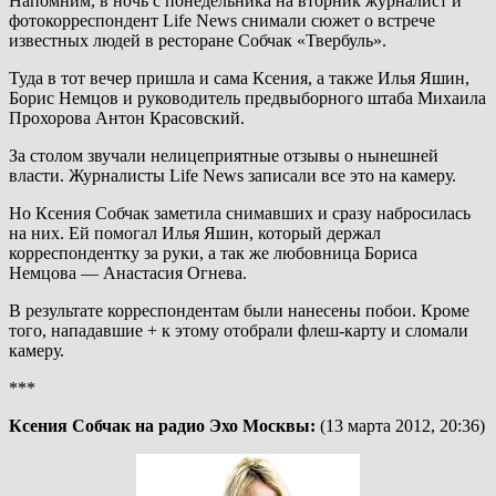
Напомним, в ночь с понедельника на вторник журналист и
фотокорреспондент Life News снимали сюжет о встрече
известных людей в ресторане Собчак «Твербуль».
Туда в тот вечер пришла и сама Ксения, а также Илья Яшин,
Борис Немцов и руководитель предвыборного штаба Михаила
Прохорова Антон Красовский.
За столом звучали нелицеприятные отзывы о нынешней
власти. Журналисты Life News записали все это на камеру.
Но Ксения Собчак заметила снимавших и сразу набросилась
на них. Ей помогал Илья Яшин, который держал
корреспондентку за руки, а так же любовница Бориса
Немцова — Анастасия Огнева.
В результате корреспондентам были нанесены побои. Кроме
того, нападавшие + к этому отобрали флеш-карту и сломали
камеру.
***
Ксения Собчак на радио Эхо Москвы:
(13 марта 2012, 20:36)