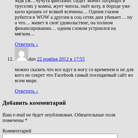
Мдя уж…чучуть фантазии: сидит значит патриарх в
труселях у компа, жует чипсы, пьёт колу, в бороде уже
кило крошек от всякой всячины… Одним глазом
рубится в WOW а другим в соц сетях дни убивает… ну
а что… живет в своё удовольствие, на полном
финансировании… одним словом устроился на
мягком…
Ответить
↓
dan
22 ноября 2012 в 17:55
можно сказать что все идут в ногу со временем и не для
кого не секрет что Facebook самый посещаемый сайт во
всем мире.
Ответить
↓
Добавить комментарий
Ваш e-mail не будет опубликован.
Обязательные поля
помечены
*
Комментарий