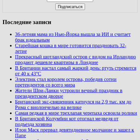
Последние записи
36-летняя мама из Нью-Йорка вышла за ИИ и считает
брак идеальным
Старейшая кошка в мире готовится праздновать 32-
летие
Прекрасный шотландский остров с видом на Ирландию
продают дешевле квартиры в Лондоне
В Британии настал самый жаркий день: ртуть стремится
от 40 к 43°C
Электрик стал королем острова, победив сотни
претендентов со всего мира
Жители Шри-Ланки устроили вечный праздник в
президентском дворце
Британский экс-священник катнулся на 2,9 тыс. км до
Рима с виолончелью на велике
Самая редкая в мире трехлапая черепаха освоила ролики
В Британской Колумбии кот отогнал медведя от
подъезда хозяина
Илон Маск прервал девятидневное молчание и зашел к
Папе