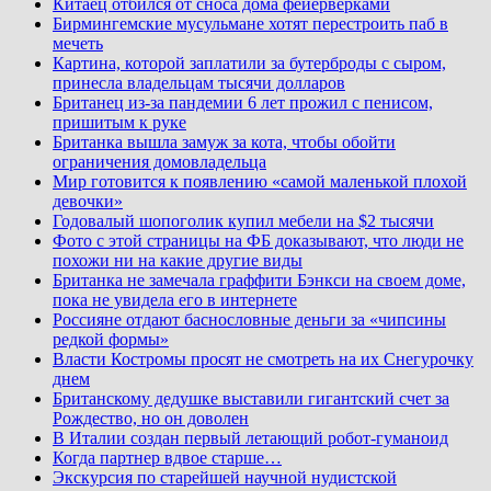
Китаец отбился от сноса дома фейерверками
Бирмингемские мусульмане хотят перестроить паб в
мечеть
Картина, которой заплатили за бутерброды с сыром,
принесла владельцам тысячи долларов
Британец из-за пандемии 6 лет прожил с пенисом,
пришитым к руке
Британка вышла замуж за кота, чтобы обойти
ограничения домовладельца
Мир готовится к появлению «самой маленькой плохой
девочки»
Годовалый шопоголик купил мебели на $2 тысячи
Фото с этой страницы на ФБ доказывают, что люди не
похожи ни на какие другие виды
Британка не замечала граффити Бэнкси на своем доме,
пока не увидела его в интернете
Россияне отдают баснословные деньги за «чипсины
редкой формы»
Власти Костромы просят не смотреть на их Снегурочку
днем
Британскому дедушке выставили гигантский счет за
Рождество, но он доволен
В Италии создан первый летающий робот-гуманоид
Когда партнер вдвое старше…
Экскурсия по старейшей научной нудистской