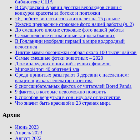
библиотеке США
В Саудовской Аравии десятки верблюдов сняли с
конкурса красоты за ботокс и подтяжки
«Я, робот» воплотился в жизнь лет на 15 раньше
Ужасно прекрасные стоковые фото нашей работы (ч. 2)
До смешного плохие стоковые фото вашей работы
Самые нелепые и токсичные запросы бывших
В Голландии изобрели первый в мире водородный
велосипед
Тикток мамы-босоножки собрал около 100 тысяч лайков
Самые смешные фотки животных – 2020
Дюжина худших описаний лучших фильмов
Мировой топ-40 обителей зла
Среди привитых разыграют 3 деревни с населением:
вакцинация как генератор позитива
9 сногсшибательных фактов от читателей Bored Panda
9 фактов, в которые невозможно поверить
8 способов вернуться в сон: ноу-хау от экспертов
Что значит быть красивой в 23 странах мира
Архив
Июнь 2023
Апрель 2023
Август 2022