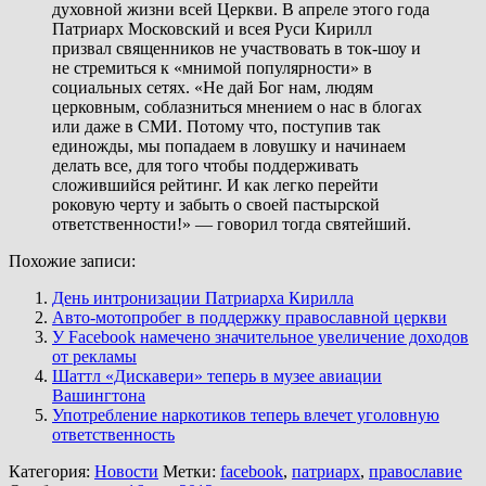
духовной жизни всей Церкви. В апреле этого года
Патриарх Московский и всея Руси Кирилл
призвал священников не участвовать в ток-шоу и
не стремиться к «мнимой популярности» в
социальных сетях. «Не дай Бог нам, людям
церковным, соблазниться мнением о нас в блогах
или даже в СМИ. Потому что, поступив так
единожды, мы попадаем в ловушку и начинаем
делать все, для того чтобы поддерживать
сложившийся рейтинг. И как легко перейти
роковую черту и забыть о своей пастырской
ответственности!» — говорил тогда святейший.
Похожие записи:
День интронизации Патриарха Кирилла
Авто-мотопробег в поддержку православной церкви
У Facebook намечено значительное увеличение доходов
от рекламы
Шаттл «Дискавери» теперь в музее авиации
Вашингтона
Употребление наркотиков теперь влечет уголовную
ответственность
Категория:
Новости
Метки:
facebook
,
патриарх
,
православие