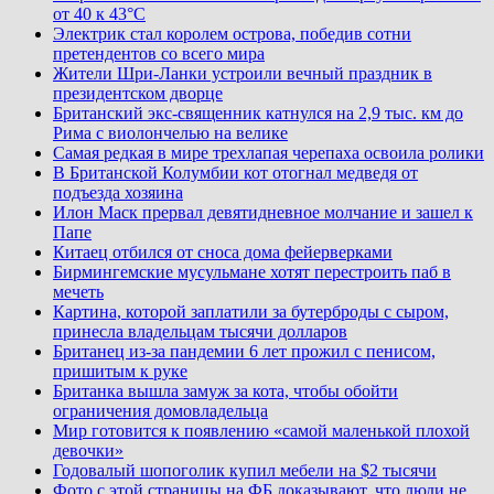
от 40 к 43°C
Электрик стал королем острова, победив сотни
претендентов со всего мира
Жители Шри-Ланки устроили вечный праздник в
президентском дворце
Британский экс-священник катнулся на 2,9 тыс. км до
Рима с виолончелью на велике
Самая редкая в мире трехлапая черепаха освоила ролики
В Британской Колумбии кот отогнал медведя от
подъезда хозяина
Илон Маск прервал девятидневное молчание и зашел к
Папе
Китаец отбился от сноса дома фейерверками
Бирмингемские мусульмане хотят перестроить паб в
мечеть
Картина, которой заплатили за бутерброды с сыром,
принесла владельцам тысячи долларов
Британец из-за пандемии 6 лет прожил с пенисом,
пришитым к руке
Британка вышла замуж за кота, чтобы обойти
ограничения домовладельца
Мир готовится к появлению «самой маленькой плохой
девочки»
Годовалый шопоголик купил мебели на $2 тысячи
Фото с этой страницы на ФБ доказывают, что люди не