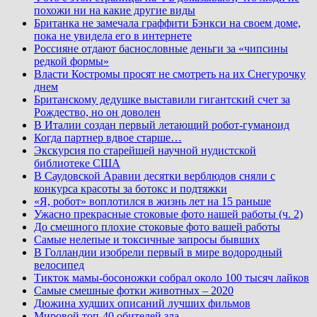
похожи ни на какие другие виды
Британка не замечала граффити Бэнкси на своем доме,
пока не увидела его в интернете
Россияне отдают баснословные деньги за «чипсины
редкой формы»
Власти Костромы просят не смотреть на их Снегурочку
днем
Британскому дедушке выставили гигантский счет за
Рождество, но он доволен
В Италии создан первый летающий робот-гуманоид
Когда партнер вдвое старше…
Экскурсия по старейшей научной нудистской
библиотеке США
В Саудовской Аравии десятки верблюдов сняли с
конкурса красоты за ботокс и подтяжки
«Я, робот» воплотился в жизнь лет на 15 раньше
Ужасно прекрасные стоковые фото нашей работы (ч. 2)
До смешного плохие стоковые фото вашей работы
Самые нелепые и токсичные запросы бывших
В Голландии изобрели первый в мире водородный
велосипед
Тикток мамы-босоножки собрал около 100 тысяч лайков
Самые смешные фотки животных – 2020
Дюжина худших описаний лучших фильмов
Мировой топ-40 обителей зла