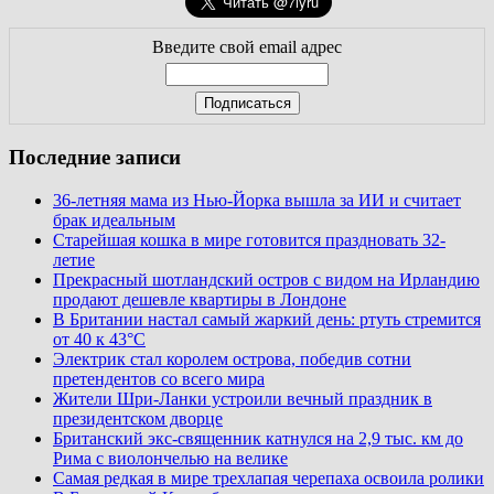
Введите свой email адрес
Последние записи
36-летняя мама из Нью-Йорка вышла за ИИ и считает
брак идеальным
Старейшая кошка в мире готовится праздновать 32-
летие
Прекрасный шотландский остров с видом на Ирландию
продают дешевле квартиры в Лондоне
В Британии настал самый жаркий день: ртуть стремится
от 40 к 43°C
Электрик стал королем острова, победив сотни
претендентов со всего мира
Жители Шри-Ланки устроили вечный праздник в
президентском дворце
Британский экс-священник катнулся на 2,9 тыс. км до
Рима с виолончелью на велике
Самая редкая в мире трехлапая черепаха освоила ролики