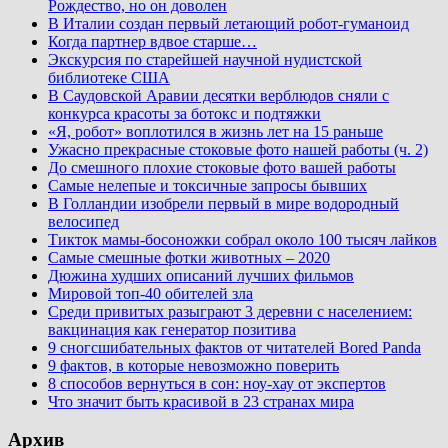
Рождество, но он доволен
В Италии создан первый летающий робот-гуманоид
Когда партнер вдвое старше…
Экскурсия по старейшей научной нудистской
библиотеке США
В Саудовской Аравии десятки верблюдов сняли с
конкурса красоты за ботокс и подтяжки
«Я, робот» воплотился в жизнь лет на 15 раньше
Ужасно прекрасные стоковые фото нашей работы (ч. 2)
До смешного плохие стоковые фото вашей работы
Самые нелепые и токсичные запросы бывших
В Голландии изобрели первый в мире водородный
велосипед
Тикток мамы-босоножки собрал около 100 тысяч лайков
Самые смешные фотки животных – 2020
Дюжина худших описаний лучших фильмов
Мировой топ-40 обителей зла
Среди привитых разыграют 3 деревни с населением:
вакцинация как генератор позитива
9 сногсшибательных фактов от читателей Bored Panda
9 фактов, в которые невозможно поверить
8 способов вернуться в сон: ноу-хау от экспертов
Что значит быть красивой в 23 странах мира
Архив