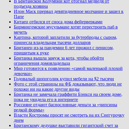
В Британской Колумбии кот отогнал медведя от
подъезда хозяина
Илон Маск прервал девятидневное молчание и зашел к
Папе
Китаец отбился от сноса дома фейерверками
Бирмингемские мусульмане хотят перестроить паб в
мечеть
Картина, которой заплатили за бутерброды с сыром,
принесла владельцам тысячи долларов
Британец из-за пандемии 6 лет прожил с пенисом,
пришитым к руке
Британка вышла замуж за кота, чтобы обойти
ограничения домовладельца
Мир готовится к появлению «самой маленькой плохой
девочки»
Годовалый шопоголик купил мебели на $2 тысячи
Фото с этой страницы на ФБ доказывают, что люди не
похожи ни на какие другие виды
Британка не замечала граффити Бэнкси на своем доме,
пока не увидела его в интернете
Россияне отдают баснословные деньги за «чипсины
редкой формы»
Власти Костромы просят не смотреть на их Снегурочку
днем
Британскому дедушке выставили гигантский счет за