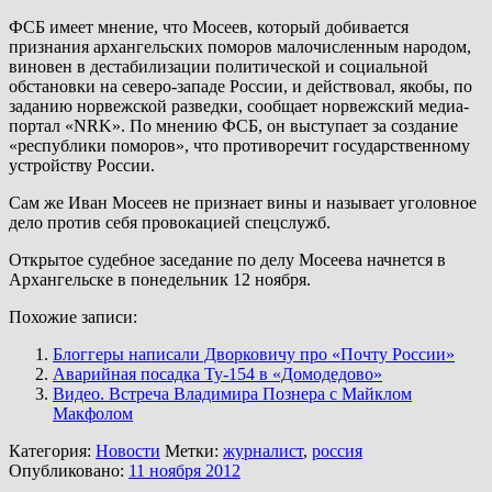
ФСБ имеет мнение, что Мосеев, который добивается
признания архангельских поморов малочисленным народом,
виновен в дестабилизации политической и социальной
обстановки на северо-западе России, и действовал, якобы, по
заданию норвежской разведки, сообщает норвежский медиа-
портал «NRK». По мнению ФСБ, он выступает за создание
«республики поморов», что противоречит государственному
устройству России.
Сам же Иван Мосеев не признает вины и называет уголовное
дело против себя провокацией спецслужб.
Открытое судебное заседание по делу Мосеева начнется в
Архангельске в понедельник 12 ноября.
Похожие записи:
Блоггеры написали Дворковичу про «Почту России»
Аварийная посадка Ту-154 в «Домодедово»
Видео. Встреча Владимира Познера с Майклом
Макфолом
Категория:
Новости
Метки:
журналист
,
россия
Опубликовано:
11 ноября 2012