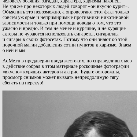
человеку обаяния, загадки, характера, харизмы наконец.
Не зря же про некоторых людей говорят «он вкусно курит».
Объяснить это невозможно, а опровергают этот факт только
совсем уж ярые и непримиримые противники никотиновой
зависимости и только при помощи довода о том, что это
ужасно и вредно. И тем не менее и курящие, и не курящие
актеры не чураются использовать сигареты, сигариллы
и сигары в своих фотосетах. Потому что они знают об этой
порочной магии добавления сотни пунктов к харизме. Знаем
о ней и мы.
AdMe.ru в преддверии ввода жестоких, но справедливых мер
в действие собрал в этом материале роскошные фотографии
«вкусно» курящих актеров и актрис. Будьте осторожны,
просмотр снимков может вызвать непреодолимую тягу
сбегать на перекур!