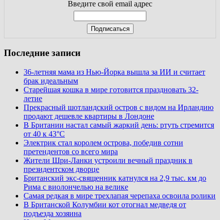
Введите свой email адрес
Последние записи
36-летняя мама из Нью-Йорка вышла за ИИ и считает
брак идеальным
Старейшая кошка в мире готовится праздновать 32-
летие
Прекрасный шотландский остров с видом на Ирландию
продают дешевле квартиры в Лондоне
В Британии настал самый жаркий день: ртуть стремится
от 40 к 43°C
Электрик стал королем острова, победив сотни
претендентов со всего мира
Жители Шри-Ланки устроили вечный праздник в
президентском дворце
Британский экс-священник катнулся на 2,9 тыс. км до
Рима с виолончелью на велике
Самая редкая в мире трехлапая черепаха освоила ролики
В Британской Колумбии кот отогнал медведя от
подъезда хозяина