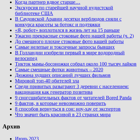
Когда партнер вдвое старше…
Экскурсия по старейшей научной нудистской
библиотеке США
В Саудовской Аравии десятки верблюдов сняли с
конкурса красоты за ботокс и подтяжки
«Я, робот» воплотился в жизнь лет на 15 раньше
Ужасно прекрасные стоковые фото нашей работы (ч. 2)
До смешного плохие стоковые фото вашей работы
Самые нелепые и токсичные запросы бывших
В Голландии изобрели первый в мире водородный
велосипед
Тикток мамы-босоножки собрал около 100 тысяч лайков
Самые смешные фотки животных – 2020
Дюжина худших описаний лучших фильмов
Мировой топ-40 обителей зла
Среди привитых разыграют 3 деревни с населением:
вакцинация как генератор позитива
9 сногсшибательных фактов от читателей Bored Panda
9 фактов, в которые невозможно поверить
8 способов вернуться в сон: ноу-хау от экспертов
Что значит быть красивой в 23 странах мира
Архив
Июнь 2023