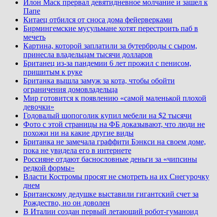
Илон Маск прервал девятидневное молчание и зашел к
Папе
Китаец отбился от сноса дома фейерверками
Бирмингемские мусульмане хотят перестроить паб в
мечеть
Картина, которой заплатили за бутерброды с сыром,
принесла владельцам тысячи долларов
Британец из-за пандемии 6 лет прожил с пенисом,
пришитым к руке
Британка вышла замуж за кота, чтобы обойти
ограничения домовладельца
Мир готовится к появлению «самой маленькой плохой
девочки»
Годовалый шопоголик купил мебели на $2 тысячи
Фото с этой страницы на ФБ доказывают, что люди не
похожи ни на какие другие виды
Британка не замечала граффити Бэнкси на своем доме,
пока не увидела его в интернете
Россияне отдают баснословные деньги за «чипсины
редкой формы»
Власти Костромы просят не смотреть на их Снегурочку
днем
Британскому дедушке выставили гигантский счет за
Рождество, но он доволен
В Италии создан первый летающий робот-гуманоид