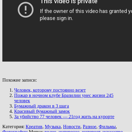
Похожие записи:
Человек, которому постоянно везет
Пожар в ночном клубе Бразилии унес жизни 245
человек
Бумажный дракон в 3 шага
Красивый бумажный замок
За убийство 77 человек — 21год жить на курорте
Категория:
Креатив
,
Музыка
,
Новости
,
Разное
,
Фильмы
,
Фотографии
Метки:
видео
,
интересно
,
интернет
,
искусство