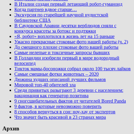
В Италии создан первый летающий робот-гуманоид
Когда партнер вдвое старше…
Экскурсия по старейшей научной нудистской
библиотеке США
В Саудовской Аравии десятки верблюдов сняли с
конкурса красоты за ботокс и подтяжки
«Я, робот» воплотился в жизнь лет на 15 раньше
Ужасно прекрасные стоковые фото нашей работы (ч. 2)
До смешного плохие стоковые фото вашей работы
Самые нелепые и токсичные запросы бывших
В Голландии изобрели первый в мире водородный
велосипед
Тикток мамы-босоножки собрал около 100 тысяч лайков
Самые смешные фотки животных – 2020
Дюжина худших описаний лучших фильмов
Мировой топ-40 обителей зла
Среди привитых разыграют 3 деревни с населением:
вакцинация как генератор позитива
9 сногсшибательных фактов от читателей Bored Panda
9 фактов, в которые невозможно поверить
8 способов вернуться в сон: ноу-хау от экспертов
Что значит быть красивой в 23 странах мира
Архив