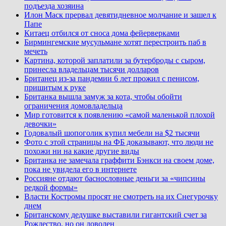
подъезда хозяина
Илон Маск прервал девятидневное молчание и зашел к
Папе
Китаец отбился от сноса дома фейерверками
Бирмингемские мусульмане хотят перестроить паб в
мечеть
Картина, которой заплатили за бутерброды с сыром,
принесла владельцам тысячи долларов
Британец из-за пандемии 6 лет прожил с пенисом,
пришитым к руке
Британка вышла замуж за кота, чтобы обойти
ограничения домовладельца
Мир готовится к появлению «самой маленькой плохой
девочки»
Годовалый шопоголик купил мебели на $2 тысячи
Фото с этой страницы на ФБ доказывают, что люди не
похожи ни на какие другие виды
Британка не замечала граффити Бэнкси на своем доме,
пока не увидела его в интернете
Россияне отдают баснословные деньги за «чипсины
редкой формы»
Власти Костромы просят не смотреть на их Снегурочку
днем
Британскому дедушке выставили гигантский счет за
Рождество, но он доволен