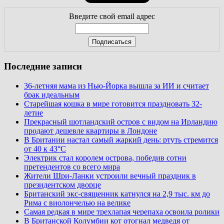
Введите свой email адрес
Последние записи
36-летняя мама из Нью-Йорка вышла за ИИ и считает
брак идеальным
Старейшая кошка в мире готовится праздновать 32-
летие
Прекрасный шотландский остров с видом на Ирландию
продают дешевле квартиры в Лондоне
В Британии настал самый жаркий день: ртуть стремится
от 40 к 43°C
Электрик стал королем острова, победив сотни
претендентов со всего мира
Жители Шри-Ланки устроили вечный праздник в
президентском дворце
Британский экс-священник катнулся на 2,9 тыс. км до
Рима с виолончелью на велике
Самая редкая в мире трехлапая черепаха освоила ролики
В Британской Колумбии кот отогнал медведя от