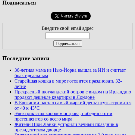
Подписаться
Введите свой email адрес
Последние записи
36-летняя мама из Нью-Йорка вышла за ИИ и считает
брак идеальным
Старейшая кошка в мире готовится праздновать 32-
летие
Прекрасный шотландский остров с видом на Ирландию
продают дешевле квартиры в Лондоне
В Британии настал самый жаркий день: ртуть стремится
от 40 к 43°C
Электрик стал королем острова, победив сотни
претендентов со всего мира
Жители Шри-Ланки устроили вечный праздник в
президентском дворце