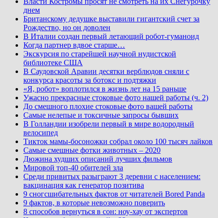
Власти Костромы просят не смотреть на их Снегурочку
днем
Британскому дедушке выставили гигантский счет за
Рождество, но он доволен
В Италии создан первый летающий робот-гуманоид
Когда партнер вдвое старше…
Экскурсия по старейшей научной нудистской
библиотеке США
В Саудовской Аравии десятки верблюдов сняли с
конкурса красоты за ботокс и подтяжки
«Я, робот» воплотился в жизнь лет на 15 раньше
Ужасно прекрасные стоковые фото нашей работы (ч. 2)
До смешного плохие стоковые фото вашей работы
Самые нелепые и токсичные запросы бывших
В Голландии изобрели первый в мире водородный
велосипед
Тикток мамы-босоножки собрал около 100 тысяч лайков
Самые смешные фотки животных – 2020
Дюжина худших описаний лучших фильмов
Мировой топ-40 обителей зла
Среди привитых разыграют 3 деревни с населением:
вакцинация как генератор позитива
9 сногсшибательных фактов от читателей Bored Panda
9 фактов, в которые невозможно поверить
8 способов вернуться в сон: ноу-хау от экспертов