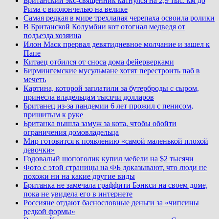
Британский экс-священник катнулся на 2,9 тыс. км до
Рима с виолончелью на велике
Самая редкая в мире трехлапая черепаха освоила ролики
В Британской Колумбии кот отогнал медведя от
подъезда хозяина
Илон Маск прервал девятидневное молчание и зашел к
Папе
Китаец отбился от сноса дома фейерверками
Бирмингемские мусульмане хотят перестроить паб в
мечеть
Картина, которой заплатили за бутерброды с сыром,
принесла владельцам тысячи долларов
Британец из-за пандемии 6 лет прожил с пенисом,
пришитым к руке
Британка вышла замуж за кота, чтобы обойти
ограничения домовладельца
Мир готовится к появлению «самой маленькой плохой
девочки»
Годовалый шопоголик купил мебели на $2 тысячи
Фото с этой страницы на ФБ доказывают, что люди не
похожи ни на какие другие виды
Британка не замечала граффити Бэнкси на своем доме,
пока не увидела его в интернете
Россияне отдают баснословные деньги за «чипсины
редкой формы»