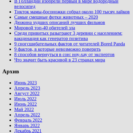
В Голландии изобрели первый в мире водородный
велосипед
Тикток мамы-босоножки собрал около 100 тысяч лайков
Самые смешные фотки животных – 2020
Дюжина худших описаний лучших фильмов
Мировой топ-40 обителей зла
Среди привитых разыграют 3 деревни с населением:
вакцинация как генератор позитива
9 сногсшибательных фактов от читателей Bored Panda
9 фактов, в которые невозможно поверить
8 способов вернуться в сон: ноу-хау от экспертов
Что значит быть красивой в 23 странах мира
Архив
Июнь 2023
Апрель 2023
Август 2022
Июль 2022
Июнь 2022
Май 2022
Апрель 2022
Февраль 2022
Январь 2022
Декабрь 2021