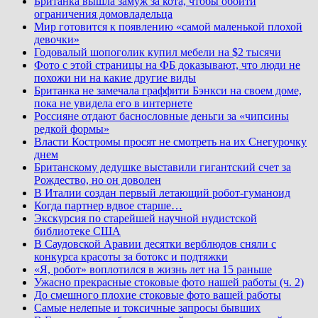
Британка вышла замуж за кота, чтобы обойти
ограничения домовладельца
Мир готовится к появлению «самой маленькой плохой
девочки»
Годовалый шопоголик купил мебели на $2 тысячи
Фото с этой страницы на ФБ доказывают, что люди не
похожи ни на какие другие виды
Британка не замечала граффити Бэнкси на своем доме,
пока не увидела его в интернете
Россияне отдают баснословные деньги за «чипсины
редкой формы»
Власти Костромы просят не смотреть на их Снегурочку
днем
Британскому дедушке выставили гигантский счет за
Рождество, но он доволен
В Италии создан первый летающий робот-гуманоид
Когда партнер вдвое старше…
Экскурсия по старейшей научной нудистской
библиотеке США
В Саудовской Аравии десятки верблюдов сняли с
конкурса красоты за ботокс и подтяжки
«Я, робот» воплотился в жизнь лет на 15 раньше
Ужасно прекрасные стоковые фото нашей работы (ч. 2)
До смешного плохие стоковые фото вашей работы
Самые нелепые и токсичные запросы бывших