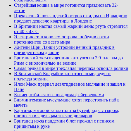
Старейшая кошка в мире готовится праздновать 32-
летие
Прекрасный шотландский остров с видом на Ирландию
продают дешевле квартиры в Лондоне
В Британии настал самый жаркий день: ртуть стремится
от 40 к 43°C
Электрик стал королем острова, победив сотни
претендентов со всего мира
Жители Шри-Ланки устроили вечный праздник в
президентском дворце
Британский экс-священник катнулся на 2,9 тыс. км до
Рима с виолончелью на велике
Самая редкая в мире трехлапая черепаха освоила ролики
В Британской Колумбии кот отогнал медведя от
подъезда хозяина
Илон Маск прервал девятидневное молчание и зашел к
Папе
Китаец отбился от сноса дома фейерверками
Бирмингемские мусульмане хотят перестроить паб в
мечеть
Картина, которой заплатили за бутерброды с сыром,
принесла владельцам тысячи долларов
Британец из-за пандемии 6 лет прожил с пенисом,
пришитым к руке