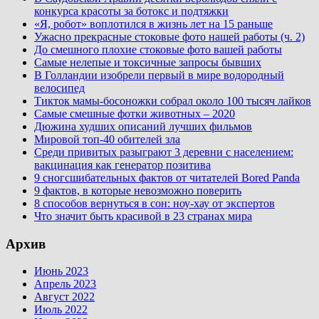
конкурса красоты за ботокс и подтяжки
«Я, робот» воплотился в жизнь лет на 15 раньше
Ужасно прекрасные стоковые фото нашей работы (ч. 2)
До смешного плохие стоковые фото вашей работы
Самые нелепые и токсичные запросы бывших
В Голландии изобрели первый в мире водородный
велосипед
Тикток мамы-босоножки собрал около 100 тысяч лайков
Самые смешные фотки животных – 2020
Дюжина худших описаний лучших фильмов
Мировой топ-40 обителей зла
Среди привитых разыграют 3 деревни с населением:
вакцинация как генератор позитива
9 сногсшибательных фактов от читателей Bored Panda
9 фактов, в которые невозможно поверить
8 способов вернуться в сон: ноу-хау от экспертов
Что значит быть красивой в 23 странах мира
Архив
Июнь 2023
Апрель 2023
Август 2022
Июль 2022