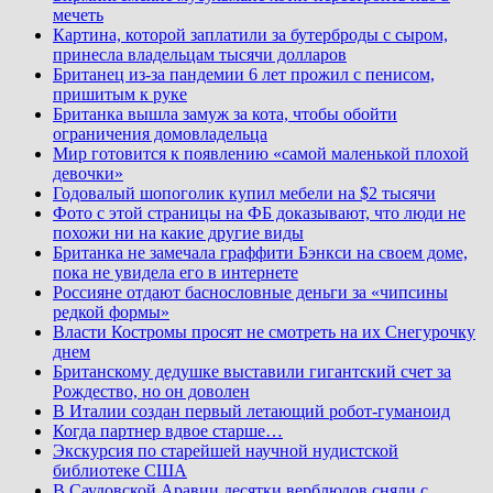
мечеть
Картина, которой заплатили за бутерброды с сыром,
принесла владельцам тысячи долларов
Британец из-за пандемии 6 лет прожил с пенисом,
пришитым к руке
Британка вышла замуж за кота, чтобы обойти
ограничения домовладельца
Мир готовится к появлению «самой маленькой плохой
девочки»
Годовалый шопоголик купил мебели на $2 тысячи
Фото с этой страницы на ФБ доказывают, что люди не
похожи ни на какие другие виды
Британка не замечала граффити Бэнкси на своем доме,
пока не увидела его в интернете
Россияне отдают баснословные деньги за «чипсины
редкой формы»
Власти Костромы просят не смотреть на их Снегурочку
днем
Британскому дедушке выставили гигантский счет за
Рождество, но он доволен
В Италии создан первый летающий робот-гуманоид
Когда партнер вдвое старше…
Экскурсия по старейшей научной нудистской
библиотеке США
В Саудовской Аравии десятки верблюдов сняли с