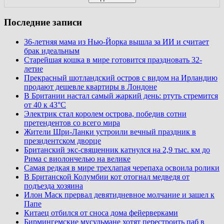
Последние записи
36-летняя мама из Нью-Йорка вышла за ИИ и считает
брак идеальным
Старейшая кошка в мире готовится праздновать 32-
летие
Прекрасный шотландский остров с видом на Ирландию
продают дешевле квартиры в Лондоне
В Британии настал самый жаркий день: ртуть стремится
от 40 к 43°C
Электрик стал королем острова, победив сотни
претендентов со всего мира
Жители Шри-Ланки устроили вечный праздник в
президентском дворце
Британский экс-священник катнулся на 2,9 тыс. км до
Рима с виолончелью на велике
Самая редкая в мире трехлапая черепаха освоила ролики
В Британской Колумбии кот отогнал медведя от
подъезда хозяина
Илон Маск прервал девятидневное молчание и зашел к
Папе
Китаец отбился от сноса дома фейерверками
Бирмингемские мусульмане хотят перестроить паб в