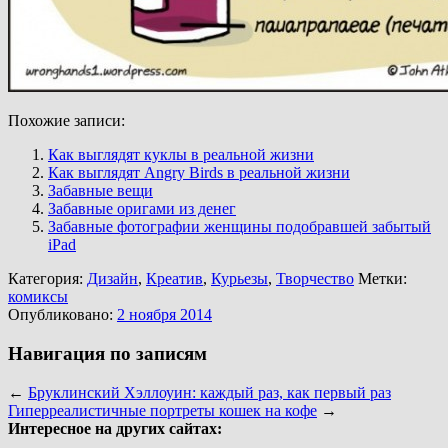
Похожие записи:
Как выглядят куклы в реальной жизни
Как выглядят Angry Birds в реальной жизни
Забавные вещи
Забавные оригами из денег
Забавные фотографии женщины подобравшей забытый
iPad
Категория:
Дизайн
,
Креатив
,
Курьезы
,
Творчество
Метки:
комиксы
Опубликовано:
2 ноября 2014
Навигация по записям
←
Бруклинский Хэллоуин: каждый раз, как первый раз
Гиперреалистичные портреты кошек на кофе
→
Интересное на других сайтах: