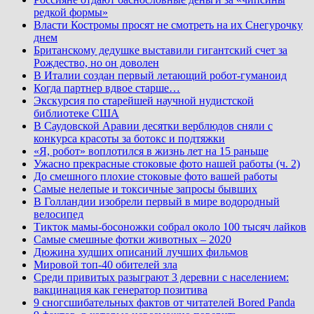
редкой формы»
Власти Костромы просят не смотреть на их Снегурочку
днем
Британскому дедушке выставили гигантский счет за
Рождество, но он доволен
В Италии создан первый летающий робот-гуманоид
Когда партнер вдвое старше…
Экскурсия по старейшей научной нудистской
библиотеке США
В Саудовской Аравии десятки верблюдов сняли с
конкурса красоты за ботокс и подтяжки
«Я, робот» воплотился в жизнь лет на 15 раньше
Ужасно прекрасные стоковые фото нашей работы (ч. 2)
До смешного плохие стоковые фото вашей работы
Самые нелепые и токсичные запросы бывших
В Голландии изобрели первый в мире водородный
велосипед
Тикток мамы-босоножки собрал около 100 тысяч лайков
Самые смешные фотки животных – 2020
Дюжина худших описаний лучших фильмов
Мировой топ-40 обителей зла
Среди привитых разыграют 3 деревни с населением:
вакцинация как генератор позитива
9 сногсшибательных фактов от читателей Bored Panda