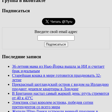
Группа в вконтакте
Подписаться
Введите свой email адрес
Последние записи
36-летняя мама из Нью-Йорка вышла за ИИ и считает
брак идеальным
Старейшая кошка в мире готовится праздновать 32-
летие
Прекрасный шотландский остров с видом на Ирландию
продают дешевле квартиры в Лондоне
В Британии настал самый жаркий день: ртуть стремится
от 40 к 43°C
Электрик стал королем острова, победив сотни
претендентов со всего мира
Жители Шри-Ланки устроили вечный праздник в