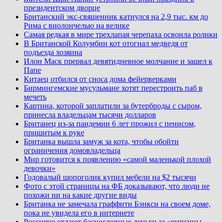
президентском дворце
Британский экс-священник катнулся на 2,9 тыс. км до
Рима с виолончелью на велике
Самая редкая в мире трехлапая черепаха освоила ролики
В Британской Колумбии кот отогнал медведя от
подъезда хозяина
Илон Маск прервал девятидневное молчание и зашел к
Папе
Китаец отбился от сноса дома фейерверками
Бирмингемские мусульмане хотят перестроить паб в
мечеть
Картина, которой заплатили за бутерброды с сыром,
принесла владельцам тысячи долларов
Британец из-за пандемии 6 лет прожил с пенисом,
пришитым к руке
Британка вышла замуж за кота, чтобы обойти
ограничения домовладельца
Мир готовится к появлению «самой маленькой плохой
девочки»
Годовалый шопоголик купил мебели на $2 тысячи
Фото с этой страницы на ФБ доказывают, что люди не
похожи ни на какие другие виды
Британка не замечала граффити Бэнкси на своем доме,
пока не увидела его в интернете
Россияне отдают баснословные деньги за «чипсины