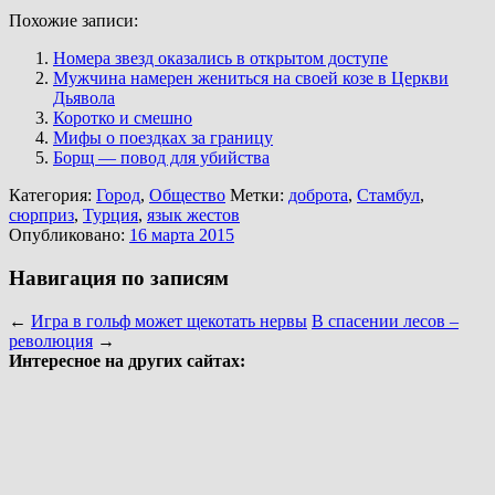
Похожие записи:
Номера звезд оказались в открытом доступе
Мужчина намерен жениться на своей козе в Церкви
Дьявола
Коротко и смешно
Мифы о поездках за границу
Борщ — повод для убийства
Категория:
Город
,
Общество
Метки:
доброта
,
Стамбул
,
сюрприз
,
Турция
,
язык жестов
Опубликовано:
16 марта 2015
Навигация по записям
←
Игра в гольф может щекотать нервы
В спасении лесов –
революция
→
Интересное на других сайтах: