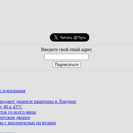
Введите свой email адрес
ак идеальным
родают дешевле квартиры в Лондоне
т 40 к 43°C
тов со всего мира
ентском дворце
ма с виолончелью на велике