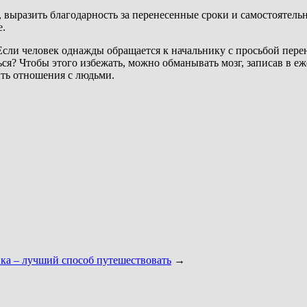
выразить благодарность за перенесенные сроки и самостоятельно 
е.
Если человек однажды обращается к начальнику с просьбой перен
ься? Чтобы этого избежать, можно обманывать мозг, записав в е
ить отношения с людьми.
вка – лучший способ путешествовать
→