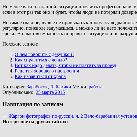
Не менее важно в данной ситуации проявить профессионализм, 
если в этот раз так оно и будет, чтобы люди не потеряли довери
Но самое главное, лучше не привыкать к пропуску дедлайнов. 
регулярно, поневоле задумаешься, а можно ли на него положит
срока. Это даст возможность поправить ситуацию и не разруш
Похожие записи:
О чем говорить с девушкой?
Как справиться с ленью?
Вот как надо делать, чтобы не платить за проезд
Рецепты хорошего настроения
Как избавиться от храпа
Категория:
Заработок
,
Лайфхаки
Метки:
работа
Опубликовано:
25 марта 2015
Навигация по записям
←
Жаргон фотографов по-русски, ч. 2
Вело-барабанная устано
Интересное на других сайтах: