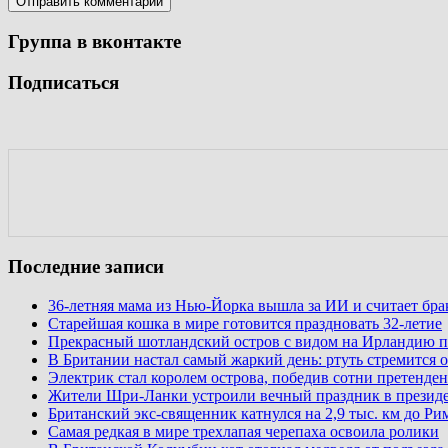
Группа в вконтакте
Подписаться
Последние записи
36-летняя мама из Нью-Йорка вышла за ИИ и считает бр
Старейшая кошка в мире готовится праздновать 32-летие
Прекрасный шотландский остров с видом на Ирландию п
В Британии настал самый жаркий день: ртуть стремится о
Электрик стал королем острова, победив сотни претенден
Жители Шри-Ланки устроили вечный праздник в презид
Британский экс-священник катнулся на 2,9 тыс. км до Ри
Самая редкая в мире трехлапая черепаха освоила ролики