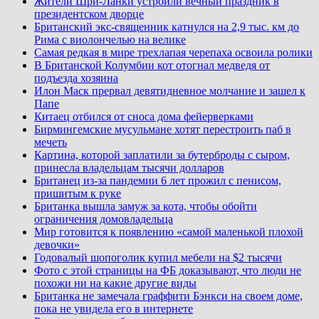
Жители Шри-Ланки устроили вечный праздник в
президентском дворце
Британский экс-священник катнулся на 2,9 тыс. км до
Рима с виолончелью на велике
Самая редкая в мире трехлапая черепаха освоила ролики
В Британской Колумбии кот отогнал медведя от
подъезда хозяина
Илон Маск прервал девятидневное молчание и зашел к
Папе
Китаец отбился от сноса дома фейерверками
Бирмингемские мусульмане хотят перестроить паб в
мечеть
Картина, которой заплатили за бутерброды с сыром,
принесла владельцам тысячи долларов
Британец из-за пандемии 6 лет прожил с пенисом,
пришитым к руке
Британка вышла замуж за кота, чтобы обойти
ограничения домовладельца
Мир готовится к появлению «самой маленькой плохой
девочки»
Годовалый шопоголик купил мебели на $2 тысячи
Фото с этой страницы на ФБ доказывают, что люди не
похожи ни на какие другие виды
Британка не замечала граффити Бэнкси на своем доме,
пока не увидела его в интернете