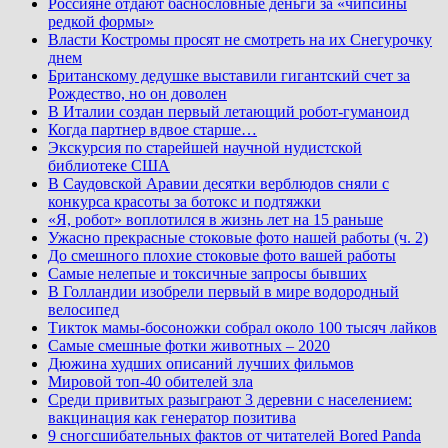
Россияне отдают баснословные деньги за «чипсины
редкой формы»
Власти Костромы просят не смотреть на их Снегурочку
днем
Британскому дедушке выставили гигантский счет за
Рождество, но он доволен
В Италии создан первый летающий робот-гуманоид
Когда партнер вдвое старше…
Экскурсия по старейшей научной нудистской
библиотеке США
В Саудовской Аравии десятки верблюдов сняли с
конкурса красоты за ботокс и подтяжки
«Я, робот» воплотился в жизнь лет на 15 раньше
Ужасно прекрасные стоковые фото нашей работы (ч. 2)
До смешного плохие стоковые фото вашей работы
Самые нелепые и токсичные запросы бывших
В Голландии изобрели первый в мире водородный
велосипед
Тикток мамы-босоножки собрал около 100 тысяч лайков
Самые смешные фотки животных – 2020
Дюжина худших описаний лучших фильмов
Мировой топ-40 обителей зла
Среди привитых разыграют 3 деревни с населением:
вакцинация как генератор позитива
9 сногсшибательных фактов от читателей Bored Panda