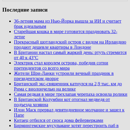
Последние записи
36-летняя мама из Нью-Йорка вышла за ИИ и считает
брак идеальным
Старейшая кошка в мире готовится праздновать 32-
летие
Прекрасный шотландский остров с видом на Ирландию
продают дешевле квартиры в Лондоне
В Британии настал самый жаркий день: ртуть стремится
от 40 к 43°C
Электрик стал королем острова, победив сотни
претендентов со всего мира
Жители Шри-Ланки устроили вечный праздник в
президентском дворце
Британский экс-священник катнулся на 2,9 тыс. км до
Рима с виолончелью на велике
Самая редкая в мире трехлапая черепаха освоила ролики
В Британской Колумбии кот отогнал медведя от
подъезда хозяина
Илон Маск прервал девятидневное молчание и зашел к
Папе
Китаец отбился от сноса дома фейерверками
Бирмингемские мусульмане хотят перестроить паб в