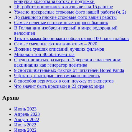
конкурса красоты за ботокс и подтяжки
«Я, робот» воплотился в жизнь лет на 15 раньше
Ужасно прекрасные стоковые фото нашей работы (ч. 2)
До смешного плохие стоковые фото вашей работы
Самые нелепые и токсичные запросы бывших
В Голландии изобрели первый в мире водородный
велосипед
Тикток мамы-босоножки собрал около 100 тысяч лайков
Самые смешные фотки животных – 2020
Дюжина худших описаний лучших фильмов
Мировой топ-40 обителей зла
Среди привитых разыграют 3 деревни с населением:
вакцинация как генератор позитива
9 сногсшибательных фактов от читателей Bored Panda
9 фактов, в которые невозможно поверить
8 способов вернуться в сон: ноу-хау от экспертов
Что значит быть красивой в 23 странах мира
Архив
Июнь 2023
Апрель 2023
Август 2022
Июль 2022
Июнь 2022