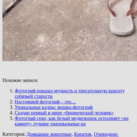
Похожие записи:
Фотограф показал мудрость и трогательную красоту
собачьей старости
Настоящий фотограф – это…
Уникальные кадры: мишка-фотограф
Создан первый в мире «бионический человек»
Фотограф снял, как белый медвежонок исполняет «на
камеру» лучшие танцевальные па
Категория:
Домашние животные
,
Креатив
,
Очевидное-