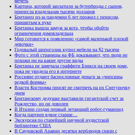
мечеть
Картина, которой заплатили за бутерброды с сыром,
принесла владельцам тысячи долларов
Британец из-за пандемии 6 лет прожил с пенисом,
пришитым к руке
Британка вышла замуж за кота, чтобы обойти
ограничения домовладельца
Мир готовится к появлению «самой маленькой плохой
девочки»
Годовалый шопоголик купил мебели на $2 тысячи
Фото с этой страницы на ФБ доказывают, что люди не
похожи ни на какие другие виды
Британка не замечала граффити Бэнкси на своем доме,
пока не увидела его в интернете
Россияне отдают баснословные деньги за «чипсины
редкой формы»
Власти Костромы просят не смотреть на их Снегурочку
днем
Британскому дедушке выставили гигантский счет за
Рождество, но он доволен
В Италии создан первый летающий робот-гуманоид
Когда партнер вдвое старше…
Экскурсия по старейшей научной нудистской
библиотеке США
В Саудовской Аравии десятки верблюдов сняли с