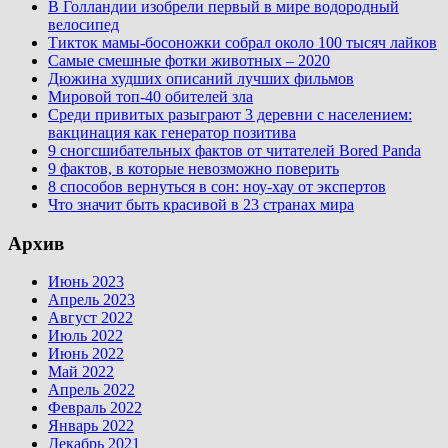
В Голландии изобрели первый в мире водородный
велосипед
Тикток мамы-босоножки собрал около 100 тысяч лайков
Самые смешные фотки животных – 2020
Дюжина худших описаний лучших фильмов
Мировой топ-40 обителей зла
Среди привитых разыграют 3 деревни с населением:
вакцинация как генератор позитива
9 сногсшибательных фактов от читателей Bored Panda
9 фактов, в которые невозможно поверить
8 способов вернуться в сон: ноу-хау от экспертов
Что значит быть красивой в 23 странах мира
Архив
Июнь 2023
Апрель 2023
Август 2022
Июль 2022
Июнь 2022
Май 2022
Апрель 2022
Февраль 2022
Январь 2022
Декабрь 2021