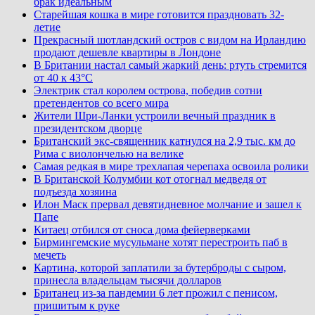
брак идеальным
Старейшая кошка в мире готовится праздновать 32-
летие
Прекрасный шотландский остров с видом на Ирландию
продают дешевле квартиры в Лондоне
В Британии настал самый жаркий день: ртуть стремится
от 40 к 43°C
Электрик стал королем острова, победив сотни
претендентов со всего мира
Жители Шри-Ланки устроили вечный праздник в
президентском дворце
Британский экс-священник катнулся на 2,9 тыс. км до
Рима с виолончелью на велике
Самая редкая в мире трехлапая черепаха освоила ролики
В Британской Колумбии кот отогнал медведя от
подъезда хозяина
Илон Маск прервал девятидневное молчание и зашел к
Папе
Китаец отбился от сноса дома фейерверками
Бирмингемские мусульмане хотят перестроить паб в
мечеть
Картина, которой заплатили за бутерброды с сыром,
принесла владельцам тысячи долларов
Британец из-за пандемии 6 лет прожил с пенисом,
пришитым к руке