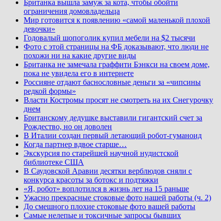
Британка вышла замуж за кота, чтобы обойти
ограничения домовладельца
Мир готовится к появлению «самой маленькой плохой
девочки»
Годовалый шопоголик купил мебели на $2 тысячи
Фото с этой страницы на ФБ доказывают, что люди не
похожи ни на какие другие виды
Британка не замечала граффити Бэнкси на своем доме,
пока не увидела его в интернете
Россияне отдают баснословные деньги за «чипсины
редкой формы»
Власти Костромы просят не смотреть на их Снегурочку
днем
Британскому дедушке выставили гигантский счет за
Рождество, но он доволен
В Италии создан первый летающий робот-гуманоид
Когда партнер вдвое старше…
Экскурсия по старейшей научной нудистской
библиотеке США
В Саудовской Аравии десятки верблюдов сняли с
конкурса красоты за ботокс и подтяжки
«Я, робот» воплотился в жизнь лет на 15 раньше
Ужасно прекрасные стоковые фото нашей работы (ч. 2)
До смешного плохие стоковые фото вашей работы
Самые нелепые и токсичные запросы бывших