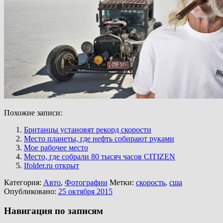
Похожие записи:
Британцы установят рекорд скорости
Место планеты, где нефть собирают руками
Мое рабочее место
Место, где собрали 80 тысяч часов CITIZEN
Ifolder.ru открыт
Категория:
Авто
,
Фотографии
Метки:
скорость
,
сша
Опубликовано:
25 октября 2015
Навигация по записям