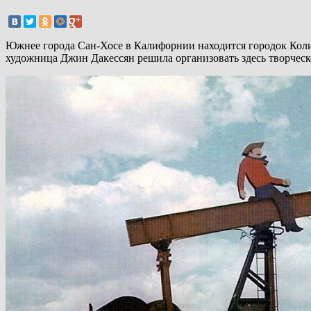
Южнее города Сан-Хосе в Калифорнии находится городок Колин
художница Джин Дакессян решила организовать здесь творческ