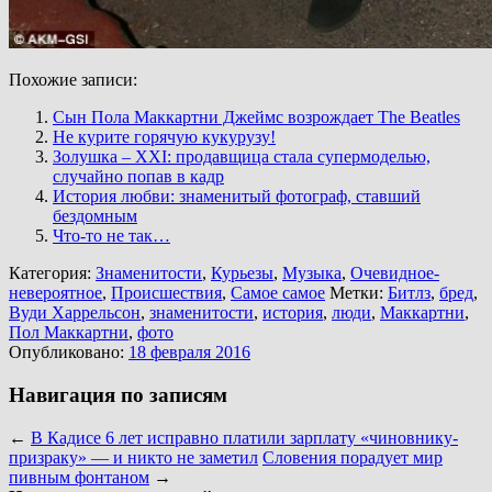
Похожие записи:
Сын Пола Маккартни Джеймс возрождает The Beatles
Не курите горячую кукурузу!
Золушка – XXI: продавщица стала супермоделью,
случайно попав в кадр
История любви: знаменитый фотограф, ставший
бездомным
Что-то не так…
Категория:
Знаменитости
,
Курьезы
,
Музыка
,
Очевидное-
невероятное
,
Происшествия
,
Самое самое
Метки:
Битлз
,
бред
,
Вуди Харрельсон
,
знаменитости
,
история
,
люди
,
Маккартни
,
Пол Маккартни
,
фото
Опубликовано:
18 февраля 2016
Навигация по записям
←
В Кадисе 6 лет исправно платили зарплату «чиновнику-
призраку» — и никто не заметил
Словения порадует мир
пивным фонтаном
→