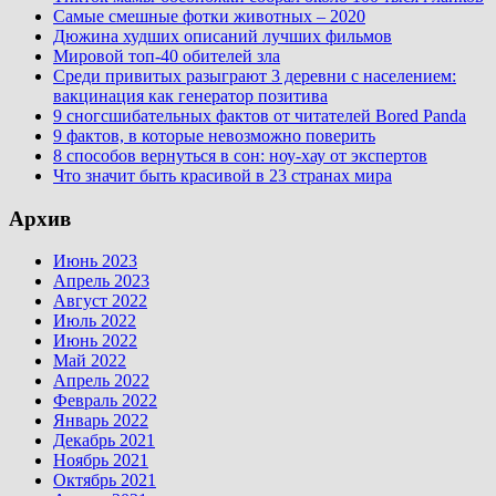
Самые смешные фотки животных – 2020
Дюжина худших описаний лучших фильмов
Мировой топ-40 обителей зла
Среди привитых разыграют 3 деревни с населением:
вакцинация как генератор позитива
9 сногсшибательных фактов от читателей Bored Panda
9 фактов, в которые невозможно поверить
8 способов вернуться в сон: ноу-хау от экспертов
Что значит быть красивой в 23 странах мира
Архив
Июнь 2023
Апрель 2023
Август 2022
Июль 2022
Июнь 2022
Май 2022
Апрель 2022
Февраль 2022
Январь 2022
Декабрь 2021
Ноябрь 2021
Октябрь 2021