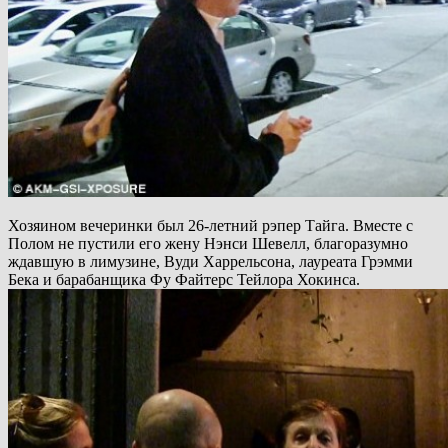
Хозяином вечеринки был 26-летний рэпер Тайга. Вместе с
Полом не пустили его жену Нэнси Шевелл, благоразумно
ждавшую в лимузине, Вуди Харрельсона, лауреата Грэмми
Бека и барабанщика Фу Файтерс Тейлора Хокинса.