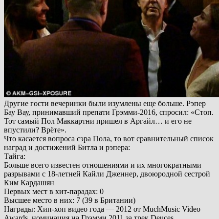
Другие гости вечеринки были изумлены еще больше. Рэпер
Бау Вау, принимавший препати Грэмми-2016, спросил: «Стоп.
Тот самый Пол Маккартни пришел в Аргайл… и его не
впустили? Врёте».
Что касается вопроса сэра Пола, то вот сравнительный список
наград и достижений Битла и рэпера:
Тайга:
Больше всего известен отношениями и их многократными
разрывами с 18-летней Кайли Дженнер, двоюродной сестрой
Ким Кардашян
Первых мест в хит-парадах: 0
Высшее место в них: 7 (39 в Британии)
Награды: Хип-хоп видео года — 2012 от MuchMusic Video
Awards, номинация на Грэмми 2011 за трек Deuces