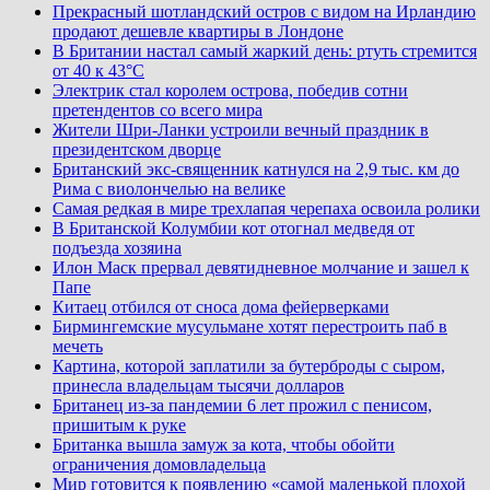
Прекрасный шотландский остров с видом на Ирландию
продают дешевле квартиры в Лондоне
В Британии настал самый жаркий день: ртуть стремится
от 40 к 43°C
Электрик стал королем острова, победив сотни
претендентов со всего мира
Жители Шри-Ланки устроили вечный праздник в
президентском дворце
Британский экс-священник катнулся на 2,9 тыс. км до
Рима с виолончелью на велике
Самая редкая в мире трехлапая черепаха освоила ролики
В Британской Колумбии кот отогнал медведя от
подъезда хозяина
Илон Маск прервал девятидневное молчание и зашел к
Папе
Китаец отбился от сноса дома фейерверками
Бирмингемские мусульмане хотят перестроить паб в
мечеть
Картина, которой заплатили за бутерброды с сыром,
принесла владельцам тысячи долларов
Британец из-за пандемии 6 лет прожил с пенисом,
пришитым к руке
Британка вышла замуж за кота, чтобы обойти
ограничения домовладельца
Мир готовится к появлению «самой маленькой плохой