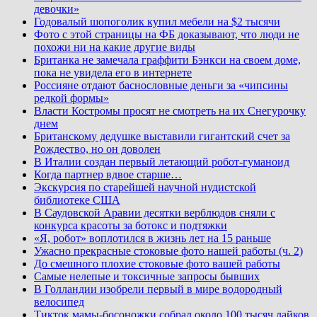
девочки»
Годовалый шопоголик купил мебели на $2 тысячи
Фото с этой страницы на ФБ доказывают, что люди не
похожи ни на какие другие виды
Британка не замечала граффити Бэнкси на своем доме,
пока не увидела его в интернете
Россияне отдают баснословные деньги за «чипсины
редкой формы»
Власти Костромы просят не смотреть на их Снегурочку
днем
Британскому дедушке выставили гигантский счет за
Рождество, но он доволен
В Италии создан первый летающий робот-гуманоид
Когда партнер вдвое старше…
Экскурсия по старейшей научной нудистской
библиотеке США
В Саудовской Аравии десятки верблюдов сняли с
конкурса красоты за ботокс и подтяжки
«Я, робот» воплотился в жизнь лет на 15 раньше
Ужасно прекрасные стоковые фото нашей работы (ч. 2)
До смешного плохие стоковые фото вашей работы
Самые нелепые и токсичные запросы бывших
В Голландии изобрели первый в мире водородный
велосипед
Тикток мамы-босоножки собрал около 100 тысяч лайков