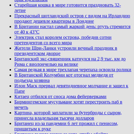
Старейшая кошка в мире готовится праздновать 32-
летие
Прекрасный шотландский остров с видом на Ирландию
продают дешевле квартиры в Лондоне
В Британии настал самый жаркий день: ртуть стремится
от 40 к 43°C
Электрик стал королем острова, победив сотни
претендентов со всего мира
Жители Шри-Ланки устроили вечный праздник в
президентском дворце
Британский экс-священник катнулся на 2,9 тыс. км до
Рима с виолончелью на велике
Самая редкая в мире трехлапая черепаха освоила ролики
В Британской Колумбии кот отогнал медведя от
подъезда хозяина
Илон Маск прервал девятидневное молчание и зашел к
Папе
Китаец отбился от сноса дома фейерверками
Бирмингемские мусульмане хотят перестроить паб в
мечеть
Картина, которой заплатили за бутерброды с сыром,
принесла владельцам тысячи долларов
Британец из-за пандемии 6 лет прожил с пенисом,
пришитым к руке