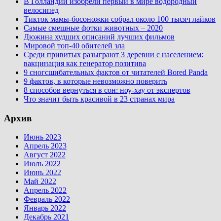
В Голландии изобрели первый в мире водородный
велосипед
Тикток мамы-босоножки собрал около 100 тысяч лайков
Самые смешные фотки животных – 2020
Дюжина худших описаний лучших фильмов
Мировой топ-40 обителей зла
Среди привитых разыграют 3 деревни с населением:
вакцинация как генератор позитива
9 сногсшибательных фактов от читателей Bored Panda
9 фактов, в которые невозможно поверить
8 способов вернуться в сон: ноу-хау от экспертов
Что значит быть красивой в 23 странах мира
Архив
Июнь 2023
Апрель 2023
Август 2022
Июль 2022
Июнь 2022
Май 2022
Апрель 2022
Февраль 2022
Январь 2022
Декабрь 2021