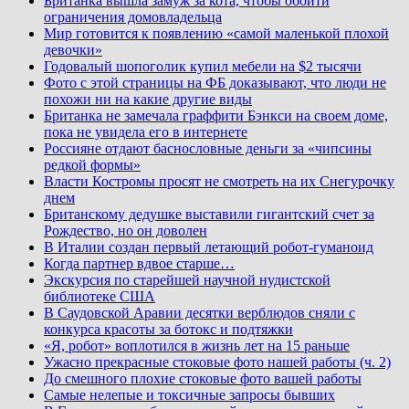
Британка вышла замуж за кота, чтобы обойти
ограничения домовладельца
Мир готовится к появлению «самой маленькой плохой
девочки»
Годовалый шопоголик купил мебели на $2 тысячи
Фото с этой страницы на ФБ доказывают, что люди не
похожи ни на какие другие виды
Британка не замечала граффити Бэнкси на своем доме,
пока не увидела его в интернете
Россияне отдают баснословные деньги за «чипсины
редкой формы»
Власти Костромы просят не смотреть на их Снегурочку
днем
Британскому дедушке выставили гигантский счет за
Рождество, но он доволен
В Италии создан первый летающий робот-гуманоид
Когда партнер вдвое старше…
Экскурсия по старейшей научной нудистской
библиотеке США
В Саудовской Аравии десятки верблюдов сняли с
конкурса красоты за ботокс и подтяжки
«Я, робот» воплотился в жизнь лет на 15 раньше
Ужасно прекрасные стоковые фото нашей работы (ч. 2)
До смешного плохие стоковые фото вашей работы
Самые нелепые и токсичные запросы бывших