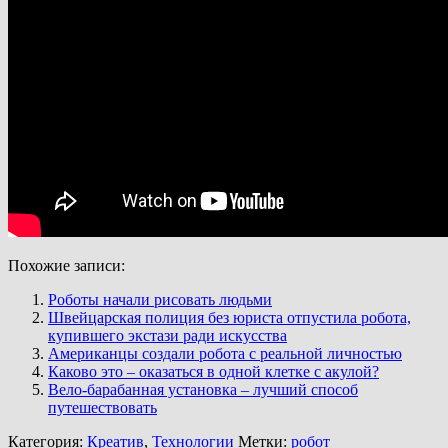
Похожие записи:
Роботы начали рисовать людьми
Швейцарская полиция без юриста отпустила робота,
купившего экстази ради искусства
Американцы создали робота с реальной личностью
Каково это – оказаться в одной клетке с акулой?
Вело-барабанная установка – лучший способ
путешествовать
Категория:
Креатив
,
Технологии
Метки:
робот