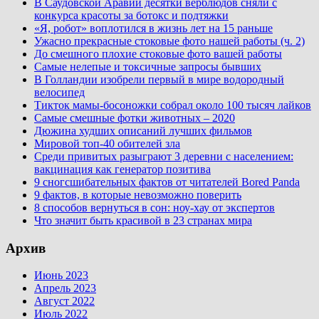
В Саудовской Аравии десятки верблюдов сняли с
конкурса красоты за ботокс и подтяжки
«Я, робот» воплотился в жизнь лет на 15 раньше
Ужасно прекрасные стоковые фото нашей работы (ч. 2)
До смешного плохие стоковые фото вашей работы
Самые нелепые и токсичные запросы бывших
В Голландии изобрели первый в мире водородный
велосипед
Тикток мамы-босоножки собрал около 100 тысяч лайков
Самые смешные фотки животных – 2020
Дюжина худших описаний лучших фильмов
Мировой топ-40 обителей зла
Среди привитых разыграют 3 деревни с населением:
вакцинация как генератор позитива
9 сногсшибательных фактов от читателей Bored Panda
9 фактов, в которые невозможно поверить
8 способов вернуться в сон: ноу-хау от экспертов
Что значит быть красивой в 23 странах мира
Архив
Июнь 2023
Апрель 2023
Август 2022
Июль 2022