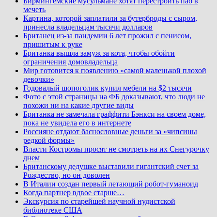
Бирмингемские мусульмане хотят перестроить паб в
мечеть
Картина, которой заплатили за бутерброды с сыром,
принесла владельцам тысячи долларов
Британец из-за пандемии 6 лет прожил с пенисом,
пришитым к руке
Британка вышла замуж за кота, чтобы обойти
ограничения домовладельца
Мир готовится к появлению «самой маленькой плохой
девочки»
Годовалый шопоголик купил мебели на $2 тысячи
Фото с этой страницы на ФБ доказывают, что люди не
похожи ни на какие другие виды
Британка не замечала граффити Бэнкси на своем доме,
пока не увидела его в интернете
Россияне отдают баснословные деньги за «чипсины
редкой формы»
Власти Костромы просят не смотреть на их Снегурочку
днем
Британскому дедушке выставили гигантский счет за
Рождество, но он доволен
В Италии создан первый летающий робот-гуманоид
Когда партнер вдвое старше…
Экскурсия по старейшей научной нудистской
библиотеке США