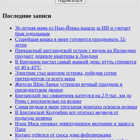
Последние записи
36-летняя мама из Нью-Йорка вышла за ИИ и считает
брак идеальным
Старейшая кошка в мире готовится праздновать 32-
летие
Прекрасный шотландский остров с видом на Ирландию
продают дешевле квартиры в Лондоне
В Британии настал самый жаркий день: ртуть стремится
от 40 к 43°C
Электрик стал королем острова, победив сотни
претендентов со всего мира
Жители Шри-Ланки устроили вечный праздник в
президентском дворце
Британский экс-священник катнулся на 2,9 тыс. км до
Рима с виолончелью на велике
Самая редкая в мире трехлапая черепаха освоила ролики
В Британской Колумбии кот отогнал медведя от
подъезда хозяина
Илон Маск прервал девятидневное молчание и зашел к
Папе
Китаец отбился от сноса дома фейерверками