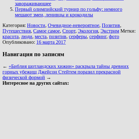
завораживающее
Первый олимпийский турнир по гольфу: немного
мешают змеи, ленивцы и крокодилы
Категория:
Новости
,
Очевидное-невероятное
,
Позитив
,
Путешествия
,
Самое самое
,
Спорт
,
Экология
,
Экстрим
Метки:
красота
,
люди
,
места
,
позитив
,
серферы
,
серфинг
,
фото
Опубликовано:
16 марта 2017
Навигация по записям
←
«Библия шотландских хижин» раскрыла тайны древних
горных убежищ
Джейсон Стейтем поразил прекрасной
физической формой
→
Интересное на других сайтах: