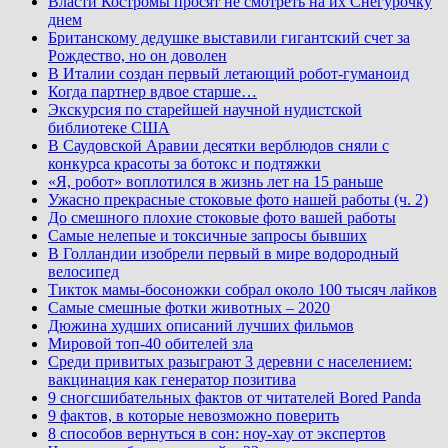
Власти Костромы просят не смотреть на их Снегурочку
днем
Британскому дедушке выставили гигантский счет за
Рождество, но он доволен
В Италии создан первый летающий робот-гуманоид
Когда партнер вдвое старше…
Экскурсия по старейшей научной нудистской
библиотеке США
В Саудовской Аравии десятки верблюдов сняли с
конкурса красоты за ботокс и подтяжки
«Я, робот» воплотился в жизнь лет на 15 раньше
Ужасно прекрасные стоковые фото нашей работы (ч. 2)
До смешного плохие стоковые фото вашей работы
Самые нелепые и токсичные запросы бывших
В Голландии изобрели первый в мире водородный
велосипед
Тикток мамы-босоножки собрал около 100 тысяч лайков
Самые смешные фотки животных – 2020
Дюжина худших описаний лучших фильмов
Мировой топ-40 обителей зла
Среди привитых разыграют 3 деревни с населением:
вакцинация как генератор позитива
9 сногсшибательных фактов от читателей Bored Panda
9 фактов, в которые невозможно поверить
8 способов вернуться в сон: ноу-хау от экспертов