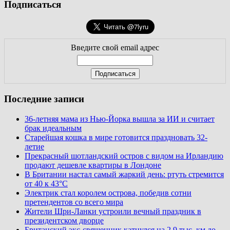
Подписаться
Введите свой email адрес
Последние записи
36-летняя мама из Нью-Йорка вышла за ИИ и считает
брак идеальным
Старейшая кошка в мире готовится праздновать 32-
летие
Прекрасный шотландский остров с видом на Ирландию
продают дешевле квартиры в Лондоне
В Британии настал самый жаркий день: ртуть стремится
от 40 к 43°C
Электрик стал королем острова, победив сотни
претендентов со всего мира
Жители Шри-Ланки устроили вечный праздник в
президентском дворце
Британский экс-священник катнулся на 2,9 тыс. км до