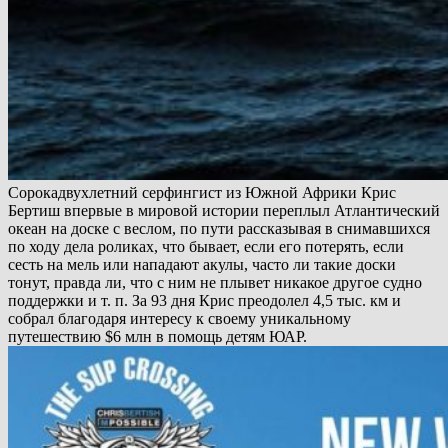
Сорокадвухлетний серфингист из Южной Африки Крис
Бертиш впервые в мировой истории переплыл Атлантический
океан на доске с веслом, по пути рассказывая в снимавшихся
по ходу дела роликах, что бывает, если его потерять, если
сесть на мель или нападают акулы, часто ли такие доски
тонут, правда ли, что с ним не плывет никакое другое судно
поддержки и т. п. За 93 дня Крис преодолел 4,5 тыс. км и
собрал благодаря интересу к своему уникальному
путешествию $6 млн в помощь детям ЮАР.