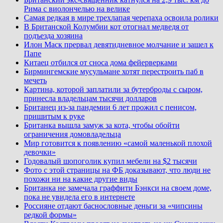
Рима с виолончелью на велике
Самая редкая в мире трехлапая черепаха освоила ролики
В Британской Колумбии кот отогнал медведя от
подъезда хозяина
Илон Маск прервал девятидневное молчание и зашел к
Папе
Китаец отбился от сноса дома фейерверками
Бирмингемские мусульмане хотят перестроить паб в
мечеть
Картина, которой заплатили за бутерброды с сыром,
принесла владельцам тысячи долларов
Британец из-за пандемии 6 лет прожил с пенисом,
пришитым к руке
Британка вышла замуж за кота, чтобы обойти
ограничения домовладельца
Мир готовится к появлению «самой маленькой плохой
девочки»
Годовалый шопоголик купил мебели на $2 тысячи
Фото с этой страницы на ФБ доказывают, что люди не
похожи ни на какие другие виды
Британка не замечала граффити Бэнкси на своем доме,
пока не увидела его в интернете
Россияне отдают баснословные деньги за «чипсины
редкой формы»