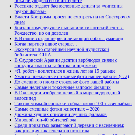
пока не увидела его в интернете
Россияне отдают баснословные деньги за «чипсины
редкой формы»
Власти Костромы просят не смотреть на их Снегурочку
днем
Британскому дедушке выставили гигантский счет за
Рождество, но он доволен
В Италии создан первый летающий робот-гуманоид
Когда партнер вдвое старше…
Экскурсия по старейшей научной нудистской
библиотеке США
В Саудовской Аравии десятки верблюдов сняли с
конкурса красоты за ботокс и подтяжки
«Я, робот» воплотился в жизнь лет на 15 раньше
Ужасно прекрасные стоковые фото нашей работы (ч. 2)
До смешного плохие стоковые фото вашей работы
Самые нелепые и токсичные запросы бывших
В Голландии изобрели первый в мире водородный
велосипед
Тикток мамы-босоножки собрал около 100 тысяч лайков
Самые смешные фотки животных – 2020
Дюжина худших описаний лучших фильмов
Мировой топ-40 обителей зла
Среди привитых разыграют 3 деревни с населением:
вакцинация как генератор позитива