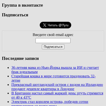
Группа в вконтакте
Подписаться
Введите свой email адрес
Последние записи
36-летняя мама из Нью-Йорка вышла за ИИ и считает
брак идеальным
Старейшая кошка в мире готовится праздновать 32-
летие
Прекрасный шотландский остров с видом на Ирландию
продают дешевле квартиры в Лондоне
В Британии настал самый жаркий день: ртуть стремится
от 40 к 43°C
Электрик стал королем острова, победив сотни
претендентов со всего мира