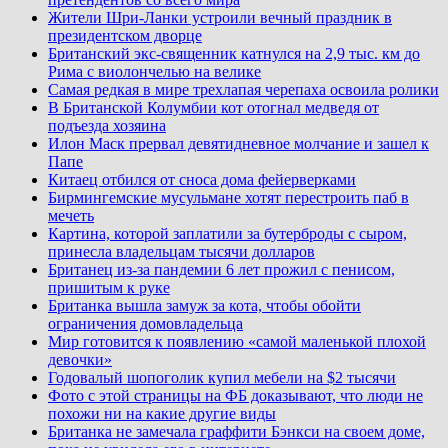
Жители Шри-Ланки устроили вечный праздник в
президентском дворце
Британский экс-священник катнулся на 2,9 тыс. км до
Рима с виолончелью на велике
Самая редкая в мире трехлапая черепаха освоила ролики
В Британской Колумбии кот отогнал медведя от
подъезда хозяина
Илон Маск прервал девятидневное молчание и зашел к
Папе
Китаец отбился от сноса дома фейерверками
Бирмингемские мусульмане хотят перестроить паб в
мечеть
Картина, которой заплатили за бутерброды с сыром,
принесла владельцам тысячи долларов
Британец из-за пандемии 6 лет прожил с пенисом,
пришитым к руке
Британка вышла замуж за кота, чтобы обойти
ограничения домовладельца
Мир готовится к появлению «самой маленькой плохой
девочки»
Годовалый шопоголик купил мебели на $2 тысячи
Фото с этой страницы на ФБ доказывают, что люди не
похожи ни на какие другие виды
Британка не замечала граффити Бэнкси на своем доме,