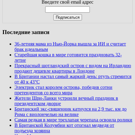
Введите свой email адрес
Последние записи
36-летняя мама из Нью-Йорка вышла за ИИ и считает
брак идеальным
Старейшая кошка в мире готовится праздновать 32-
летие
Прекрасный шотландский остров с видом на Ирландию
продают дешевле квартиры в Лондоне
В Британии настал самый жаркий день: ртуть стремится
от 40 к 43°C
Электрик стал королем острова, победив сотни
претендентов со всего мира
Жители Шри-Ланки устроили вечный праздник в
президентском дворце
Британский экс-священник катнулся на 2,9 тыс. км до
Рима с виолончелью на велике
Самая редкая в мире трехлапая черепаха освоила ролики
В Британской Колумбии кот отогнал медведя от
подъезда хозяина