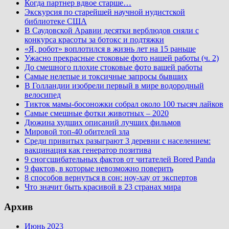
Когда партнер вдвое старше…
Экскурсия по старейшей научной нудистской
библиотеке США
В Саудовской Аравии десятки верблюдов сняли с
конкурса красоты за ботокс и подтяжки
«Я, робот» воплотился в жизнь лет на 15 раньше
Ужасно прекрасные стоковые фото нашей работы (ч. 2)
До смешного плохие стоковые фото вашей работы
Самые нелепые и токсичные запросы бывших
В Голландии изобрели первый в мире водородный
велосипед
Тикток мамы-босоножки собрал около 100 тысяч лайков
Самые смешные фотки животных – 2020
Дюжина худших описаний лучших фильмов
Мировой топ-40 обителей зла
Среди привитых разыграют 3 деревни с населением:
вакцинация как генератор позитива
9 сногсшибательных фактов от читателей Bored Panda
9 фактов, в которые невозможно поверить
8 способов вернуться в сон: ноу-хау от экспертов
Что значит быть красивой в 23 странах мира
Архив
Июнь 2023