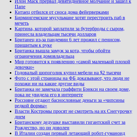
Илон Маск прервал девятидневное молчание и зашел к
Папе
Китаец отбился от сноса дома фейерверками
Бирмингемские мусульмане хотят перестроить паб в
мечеть
Картина, которой заплатили за бутерброды с сыром,
принесла владельцам тысячи долларов
Британец из-за пандемии 6 лет прожил с пенисом,
пришитым к руке
Британка вышла замуж за кота, чтобы обойти
ограничения домовладельца
Мир готовится к появлению «самой маленькой плохой
девочки»
Годовалый шопоголик купил мебели на $2 тысячи
Фото с этой страницы на ФБ доказывают, что люди не
похожи ни на какие другие виды
Британка не замечала граффити Бэнкси на своем доме,
пока не увидела его в интернете
Россияне отдают баснословные деньги за «чипсины
редкой формы»
Власти Костромы просят не смотреть на их Снегурочку
днем
Британскому дедушке выставили гигантский счет за
Рождество, но он доволен
В Италии создан первый летающий робот-гуманоид