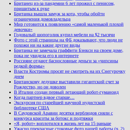
Британец из-за пандемии 6 лет прожил с пенисом,
пришитым к руке
Британка вышла замуж за кота, чтобы обойти
ограничения домовладельца
Мир готовится к появлению «самой маленькой плохой
девочки»
Годовалый шопоголик купил мебели на $2 тысячи
Фото с этой страницы на ФБ доказывают, что люди не
похожи ни на какие другие виды
Британка не замечала граффити Бэнкси на своем доме,
пока не увидела его в интернете
Россияне отдают баснословные деньги за «чипсины
редкой формы»
Власти Костромы просят не смотреть на их Снегурочку
днем
Британскому дедушке выставили гигантский счет за
Рождество, но он доволен
В Италии создан первый летающий робот-гуманоид
Когда партнер вдвое старше…
Экскурсия по старейшей научной нудистской
библиотеке США
В Саудовской Аравии десятки верблюдов сняли с
конкурса красоты за ботокс и подтяжки
«Я, робот» воплотился в жизнь лет на 15 раньше
Ужасно прекрасные стоковые фото нашей работы (ч. 2)