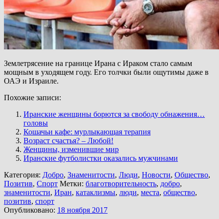
Землетрясение на границе Ирана с Ираком стало самым
мощным в уходящем году. Его толчки были ощутимы даже в
ОАЭ и Израиле.
Похожие записи:
Иранские женщины борются за свободу обнажения…
головы
Кошачьи кафе: мурлыкающая терапия
Возраст счастья? – Любой!
Женщины, изменившие мир
Иранские футболистки оказались мужчинами
Категория:
Добро
,
Знаменитости
,
Люди
,
Новости
,
Общество
,
Позитив
,
Спорт
Метки:
благотворительность
,
добро
,
знаменитости
,
Иран
,
катаклизмы
,
люди
,
места
,
общество
,
позитив
,
спорт
Опубликовано:
18 ноября 2017