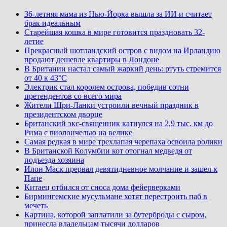
36-летняя мама из Нью-Йорка вышла за ИИ и считает
брак идеальным
Старейшая кошка в мире готовится праздновать 32-
летие
Прекрасный шотландский остров с видом на Ирландию
продают дешевле квартиры в Лондоне
В Британии настал самый жаркий день: ртуть стремится
от 40 к 43°C
Электрик стал королем острова, победив сотни
претендентов со всего мира
Жители Шри-Ланки устроили вечный праздник в
президентском дворце
Британский экс-священник катнулся на 2,9 тыс. км до
Рима с виолончелью на велике
Самая редкая в мире трехлапая черепаха освоила ролики
В Британской Колумбии кот отогнал медведя от
подъезда хозяина
Илон Маск прервал девятидневное молчание и зашел к
Папе
Китаец отбился от сноса дома фейерверками
Бирмингемские мусульмане хотят перестроить паб в
мечеть
Картина, которой заплатили за бутерброды с сыром,
принесла владельцам тысячи долларов