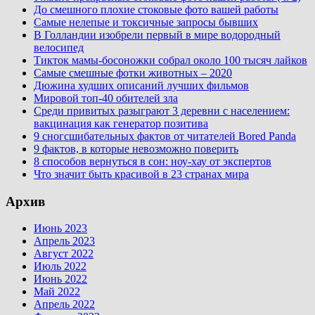
До смешного плохие стоковые фото вашей работы
Самые нелепые и токсичные запросы бывших
В Голландии изобрели первый в мире водородный
велосипед
Тикток мамы-босоножки собрал около 100 тысяч лайков
Самые смешные фотки животных – 2020
Дюжина худших описаний лучших фильмов
Мировой топ-40 обителей зла
Среди привитых разыграют 3 деревни с населением:
вакцинация как генератор позитива
9 сногсшибательных фактов от читателей Bored Panda
9 фактов, в которые невозможно поверить
8 способов вернуться в сон: ноу-хау от экспертов
Что значит быть красивой в 23 странах мира
Архив
Июнь 2023
Апрель 2023
Август 2022
Июль 2022
Июнь 2022
Май 2022
Апрель 2022